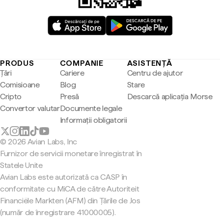
PRODUS
COMPANIE
ASISTENȚĂ
Țări
Cariere
Centru de ajutor
Comisioane
Blog
Stare
Cripto
Presă
Descarcă aplicația Morse
Convertor valutar
Documente legale
Informații obligatorii
© 2026 Avian Labs, Inc
Furnizor de servicii monetare înregistrat în
Statele Unite
Avian Labs este autorizată ca CASP în
conformitate cu MiCA de către Autoriteit
Financiële Markten (AFM) din Țările de Jos
(număr de înregistrare 41000005).