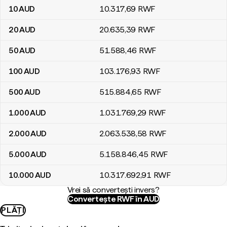
10
AUD
10.317
,69
RWF
20
AUD
20.635
,39
RWF
50
AUD
51.588
,46
RWF
100
AUD
103.176
,93
RWF
500
AUD
515.884
,65
RWF
1.000
AUD
1.031.769
,29
RWF
2.000
AUD
2.063.538
,58
RWF
5.000
AUD
5.158.846
,45
RWF
10.000
AUD
10.317.692
,91
RWF
Vrei să convertești invers?
Convertește RWF în AUD
PLĂȚI