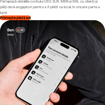
Partajează detaliile contului USD, EUR, MXN și BRL cu clienți și
plăți de la angajatori pentru a fi plătit ca local, în oricare parte a
lumii.
Primește plată azi