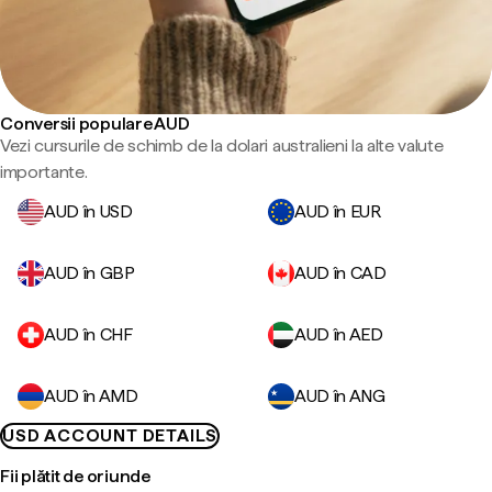
Conversii populare AUD
Vezi cursurile de schimb de la dolari australieni la alte valute
importante.
AUD în USD
AUD în EUR
AUD în GBP
AUD în CAD
AUD în CHF
AUD în AED
AUD în AMD
AUD în ANG
USD ACCOUNT DETAILS
Fii plătit de oriunde