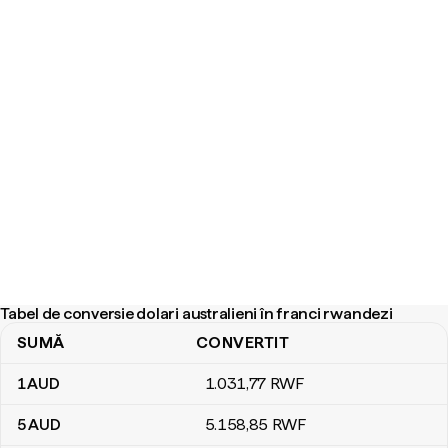
Tabel de conversie dolari australieni în franci rwandezi
SUMĂ
CONVERTIT
Tabel de conversie dolari australieni în franci rwandezi
1
AUD
1.031
,77
RWF
5
AUD
5.158
,85
RWF