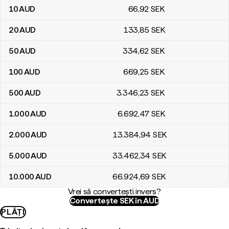
10
AUD
66
,92
SEK
20
AUD
133
,85
SEK
50
AUD
334
,62
SEK
100
AUD
669
,25
SEK
500
AUD
3.346
,23
SEK
1.000
AUD
6.692
,47
SEK
2.000
AUD
13.384
,94
SEK
5.000
AUD
33.462
,34
SEK
10.000
AUD
66.924
,69
SEK
Vrei să convertești invers?
Convertește SEK în AUD
PLĂȚI