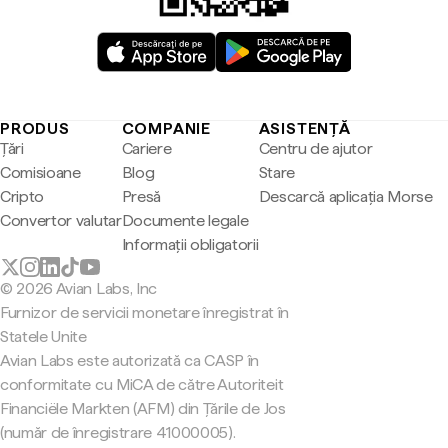
PRODUS
COMPANIE
ASISTENȚĂ
Țări
Cariere
Centru de ajutor
Comisioane
Blog
Stare
Cripto
Presă
Descarcă aplicația Morse
Convertor valutar
Documente legale
Informații obligatorii
© 2026 Avian Labs, Inc
Furnizor de servicii monetare înregistrat în
Statele Unite
Avian Labs este autorizată ca CASP în
conformitate cu MiCA de către Autoriteit
Financiële Markten (AFM) din Țările de Jos
(număr de înregistrare 41000005).