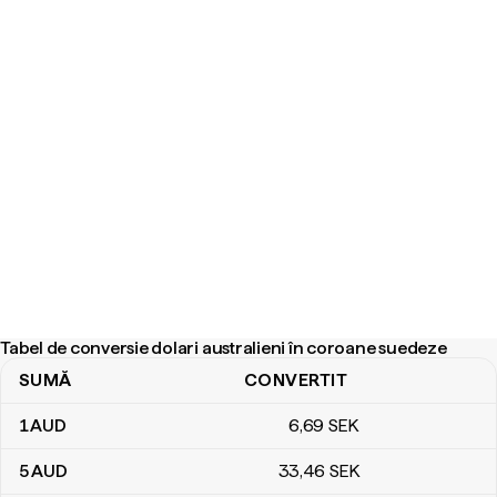
Tabel de conversie dolari australieni în coroane suedeze
SUMĂ
CONVERTIT
Tabel de conversie dolari australieni în coroane suedeze
1
AUD
6
,69
SEK
5
AUD
33
,46
SEK