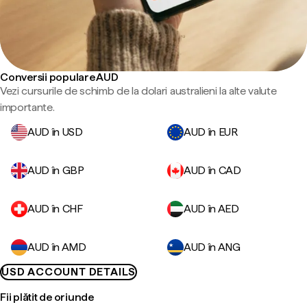
Conversii populare AUD
Vezi cursurile de schimb de la dolari australieni la alte valute
importante.
AUD în USD
AUD în EUR
AUD în GBP
AUD în CAD
AUD în CHF
AUD în AED
AUD în AMD
AUD în ANG
USD ACCOUNT DETAILS
Fii plătit de oriunde