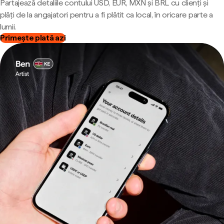
Partajează detaliile contului USD, EUR, MXN și BRL cu clienți și
plăți de la angajatori pentru a fi plătit ca local, în oricare parte a
lumii.
Primește plată azi