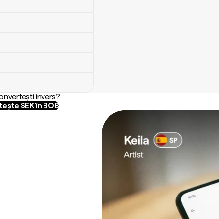
convertești invers?
ește SEK în BOB