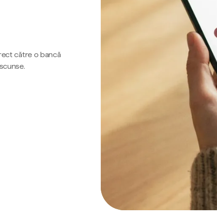
irect către o bancă
ascunse.