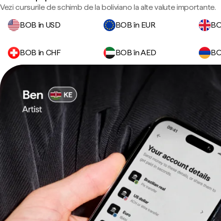
Vezi cursurile de schimb de la boliviano la alte valute importante.
BOB în USD
BOB în EUR
BO
BOB în CHF
BOB în AED
BO