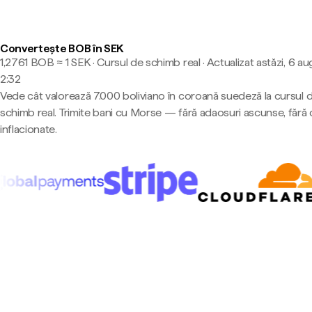
Convertește BOB în SEK
1,2761 BOB ≈ 1 SEK · Cursul de schimb real
·
Actualizat astăzi, 6 au
2:32
Vede cât valorează 7.000 boliviano în coroană suedeză la cursul 
schimb real. Trimite bani cu Morse — fără adaosuri ascunse, fără 
inflacionate.