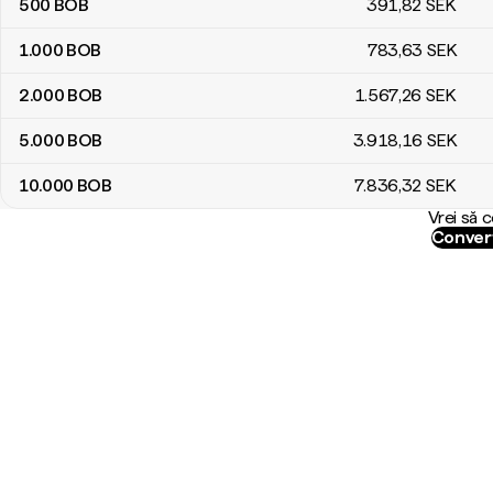
500
BOB
391
,82
SEK
1.000
BOB
783
,63
SEK
2.000
BOB
1.567
,26
SEK
5.000
BOB
3.918
,16
SEK
10.000
BOB
7.836
,32
SEK
Vrei să 
Convert