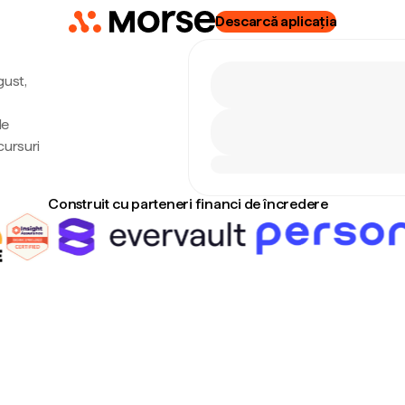
Descarcă aplicația
gust,
de
cursuri
Construit cu parteneri financi de încredere