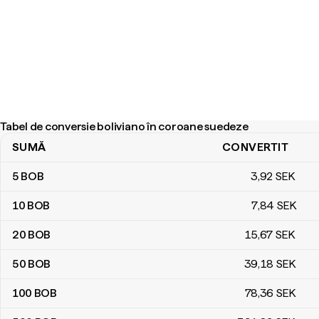
Tabel de conversie boliviano în coroane suedeze
SUMĂ
CONVERTIT
Tabel de conversie boliviano în coroane suedeze
5
BOB
3
,92
SEK
10
BOB
7
,84
SEK
20
BOB
15
,67
SEK
50
BOB
39
,18
SEK
100
BOB
78
,36
SEK