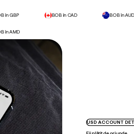
B în GBP
BOB în CAD
BOB în AU
B în AMD
USD ACCOUNT DET
Fii plătit de oriunde