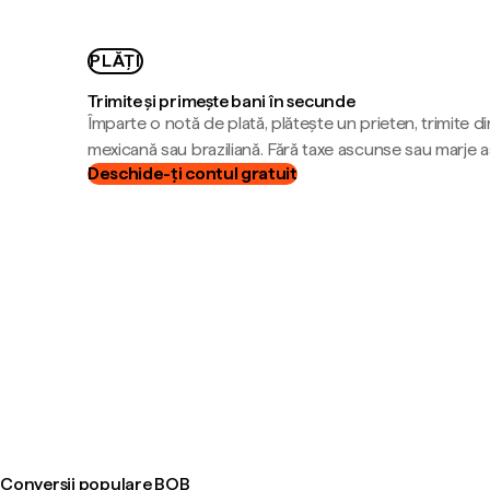
PLĂȚI
Trimite și primește bani în secunde
Împarte o notă de plată, plătește un prieten, trimite d
mexicană sau braziliană. Fără taxe ascunse sau marje 
Deschide-ți contul gratuit
Conversii populare BOB