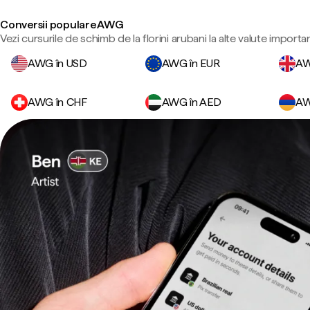
Conversii populare AWG
Vezi cursurile de schimb de la florini arubani la alte valute importa
AWG în USD
AWG în EUR
AW
AWG în CHF
AWG în AED
AW