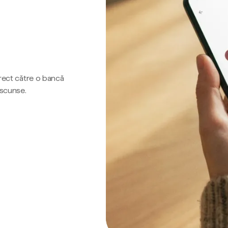
irect către o bancă
ascunse.