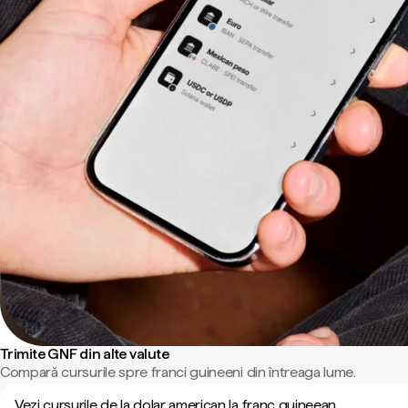
Trimite GNF din alte valute
Compară cursurile spre franci guineeni din întreaga lume.
Vezi cursurile de la dolar american la franc guineean