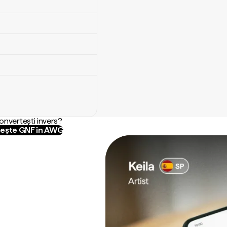
convertești invers?
ește GNF în AWG