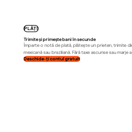
PLĂȚI
Trimite și primește bani în secunde
Împarte o notă de plată, plătește un prieten, trimite d
mexicană sau braziliană. Fără taxe ascunse sau marje 
Deschide-ți contul gratuit