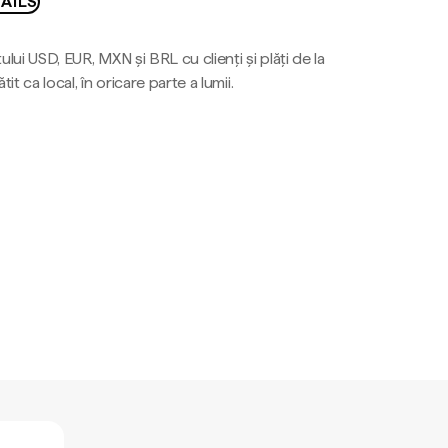
AILS
ului USD, EUR, MXN și BRL cu clienți și plăți de la
tit ca local, în oricare parte a lumii.