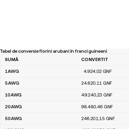
Tabel de conversie florini arubani în franci guineeni
SUMĂ
CONVERTIT
Tabel de conversie florini arubani în franci guineeni
1
AWG
4.924
,02
GNF
5
AWG
24.620
,11
GNF
10
AWG
49.240
,23
GNF
20
AWG
98.480
,46
GNF
50
AWG
246.201
,15
GNF