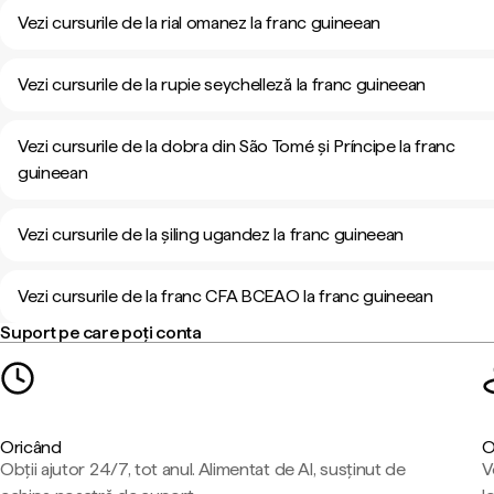
Vezi cursurile de la rial omanez la franc guineean
Vezi cursurile de la rupie seychelleză la franc guineean
Vezi cursurile de la dobra din São Tomé și Príncipe la franc
guineean
Vezi cursurile de la șiling ugandez la franc guineean
Vezi cursurile de la franc CFA BCEAO la franc guineean
Suport pe care poți conta
Oricând
O
Obții ajutor 24/7, tot anul. Alimentat de AI, susținut de
V