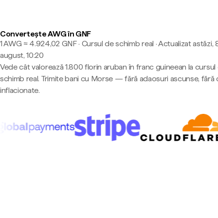
Convertește AWG în GNF
1 AWG ≈ 4.924,02 GNF · Cursul de schimb real
·
Actualizat astăzi, 
august, 10:20
Vede cât valorează 1.800 florin aruban în franc guineean la cursul
schimb real. Trimite bani cu Morse — fără adaosuri ascunse, fără 
inflacionate.