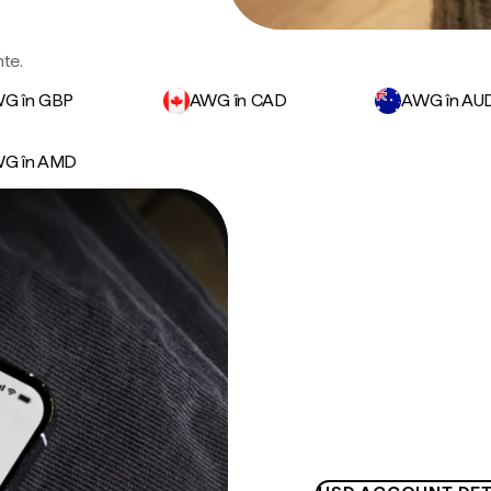
nte.
G în GBP
AWG în CAD
AWG în AU
G în AMD