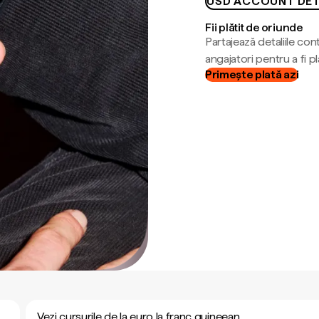
USD ACCOUNT DET
Fii plătit de oriunde
Partajează detaliile cont
angajatori pentru a fi plă
Primește plată azi
Vezi cursurile de la euro la franc guineean