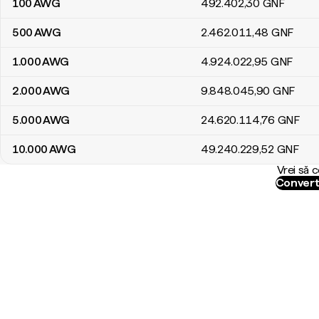
100
AWG
492.402
,30
GNF
500
AWG
2.462.011
,48
GNF
1.000
AWG
4.924.022
,95
GNF
2.000
AWG
9.848.045
,90
GNF
5.000
AWG
24.620.114
,76
GNF
10.000
AWG
49.240.229
,52
GNF
Vrei să 
Convert