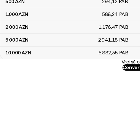
500
AZN
294
,12
PAB
1.000
AZN
588
,24
PAB
2.000
AZN
1.176
,47
PAB
5.000
AZN
2.941
,18
PAB
10.000
AZN
5.882
,35
PAB
Vrei să 
Convert