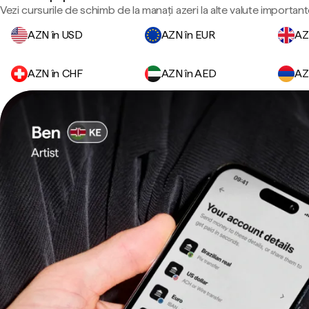
Vezi cursurile de schimb de la manați azeri la alte valute important
AZN în USD
AZN în EUR
AZ
AZN în CHF
AZN în AED
AZ