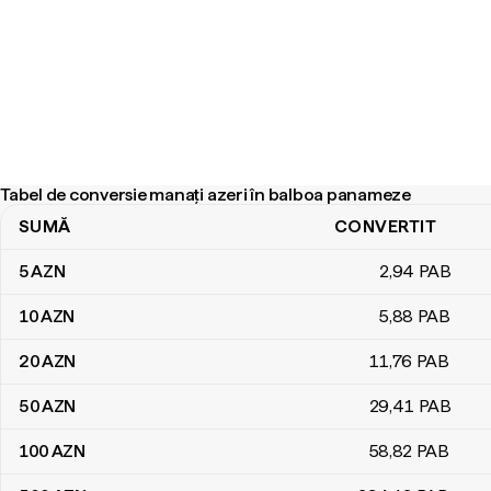
Tabel de conversie manați azeri în balboa panameze
SUMĂ
CONVERTIT
Tabel de conversie manați azeri în balboa panameze
5
AZN
2
,94
PAB
10
AZN
5
,88
PAB
20
AZN
11
,76
PAB
50
AZN
29
,41
PAB
100
AZN
58
,82
PAB