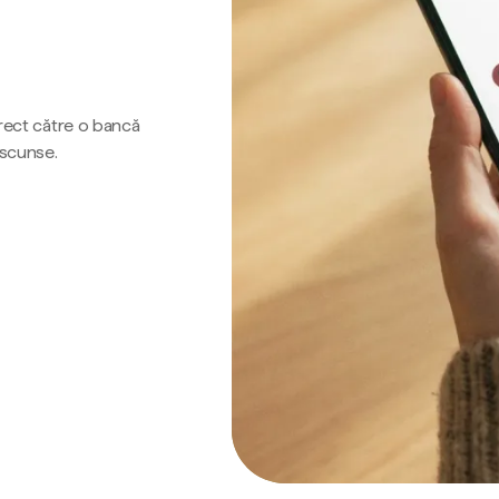
irect către o bancă
ascunse.