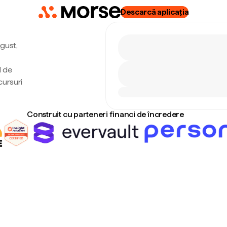
Descarcă aplicația
ugust,
l de
cursuri
Construit cu parteneri financi de încredere