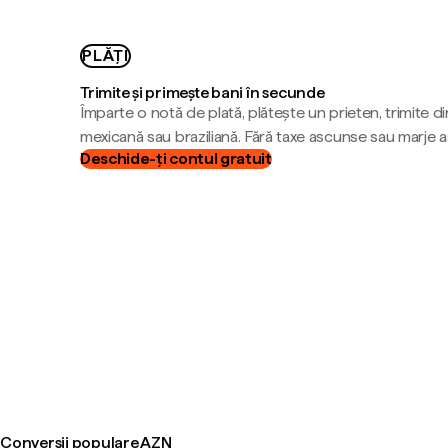
PLĂȚI
Trimite și primește bani în secunde
Împarte o notă de plată, plătește un prieten, trimite d
mexicană sau braziliană. Fără taxe ascunse sau marje 
Deschide-ți contul gratuit
Conversii populare AZN