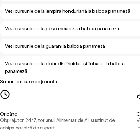
Vezi cursurile de la lempira honduriană la balboa panameză
Vezi cursurile de la peso mexican la balboa panameză
Vezi cursurile de la guarani la balboa panameză
Vezi cursurile de la dolar din Trinidad și Tobago la balboa
panameză
Suport pe care poți conta
Oricând
O
Obții ajutor 24/7, tot anul. Alimentat de AI, susținut de
V
echipa noastră de suport.
l