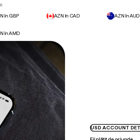
e.
N în GBP
AZN în CAD
AZN în AUD
N în AMD
USD ACCOUNT DET
Fii plătit de oriunde