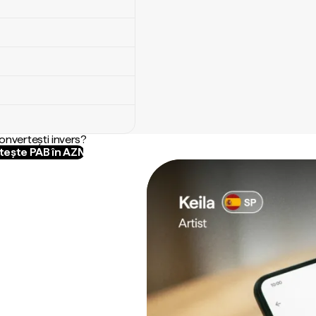
convertești invers?
ește PAB în AZN