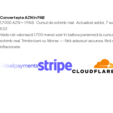
Convertește AZN în PAB
1,7000 AZN ≈ 1 PAB · Cursul de schimb real
·
Actualizat astăzi, 7 a
5:22
Vede cât valorează 1.700 manat azer în balboa panameză la cursu
schimb real. Trimite bani cu Morse — fără adaosuri ascunse, fără 
inflacionate.