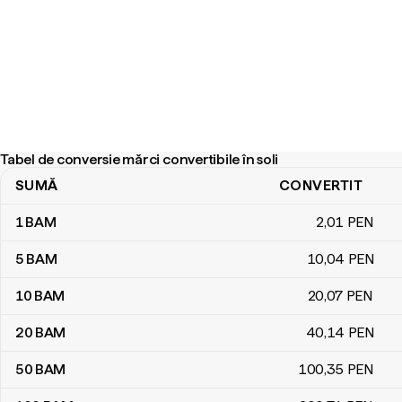
Tabel de conversie mărci convertibile în soli
SUMĂ
CONVERTIT
Tabel de conversie mărci convertibile în soli
1
BAM
2
,01
PEN
5
BAM
10
,04
PEN
10
BAM
20
,07
PEN
20
BAM
40
,14
PEN
50
BAM
100
,35
PEN