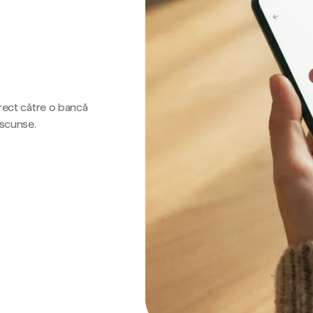
irect către o bancă
ascunse.