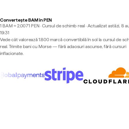
Convertește BAM în PEN
1 BAM ≈ 2,0071 PEN · Cursul de schimb real
·
Actualizat astăzi, 8 a
19:31
Vede cât valorează 1.800 marcă convertibilă în sol la cursul de sc
real. Trimite bani cu Morse — fără adaosuri ascunse, fără cursuri
inflacionate.