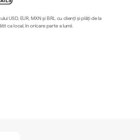
AILS
ului USD, EUR, MXN și BRL cu clienți și plăți de la
tit ca local, în oricare parte a lumii.