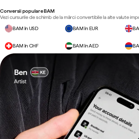
Conversii populare BAM
Vezi cursurile de schimb de la mărci convertibile la alte valute imp
BAM în USD
BAM în EUR
BA
BAM în CHF
BAM în AED
BA