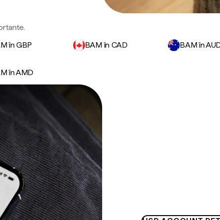
ortante.
M în GBP
BAM în CAD
BAM în AU
M în AMD