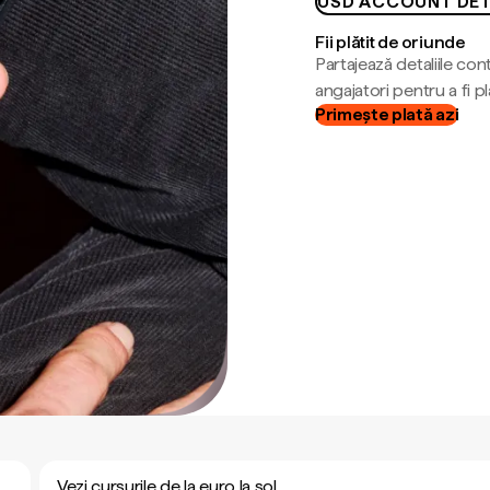
USD ACCOUNT DET
Fii plătit de oriunde
Partajează detaliile cont
angajatori pentru a fi plă
Primește plată azi
Vezi cursurile de la euro la sol