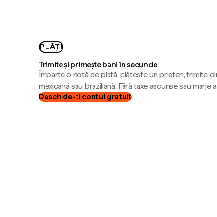
PLĂȚI
Trimite și primește bani în secunde
Împarte o notă de plată, plătește un prieten, trimite d
mexicană sau braziliană. Fără taxe ascunse sau marje 
Deschide-ți contul gratuit