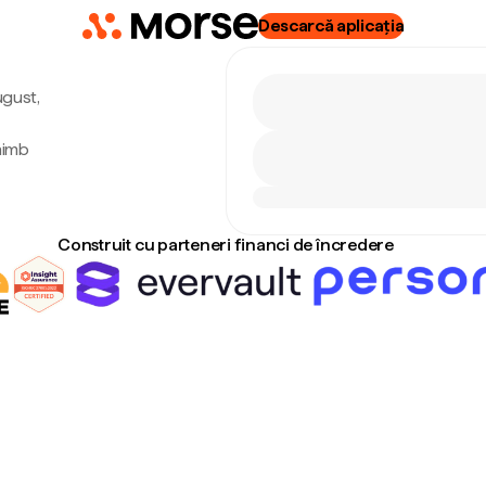
Descarcă aplicația
ugust,
himb
Construit cu parteneri financi de încredere