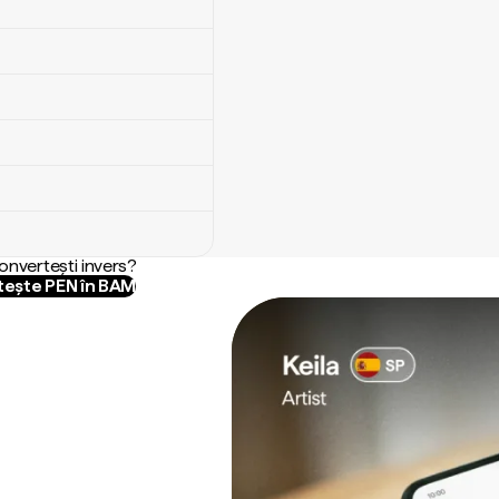
convertești invers?
ește PEN în BAM