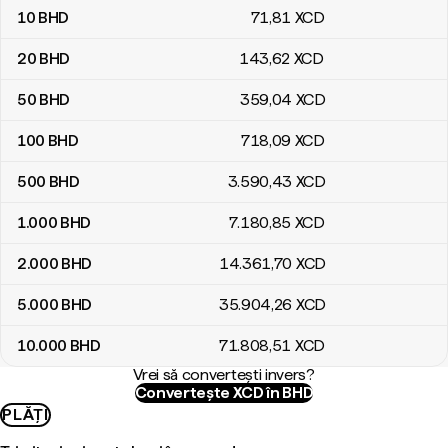
10
BHD
71
,81
XCD
20
BHD
143
,62
XCD
50
BHD
359
,04
XCD
100
BHD
718
,09
XCD
500
BHD
3.590
,43
XCD
1.000
BHD
7.180
,85
XCD
2.000
BHD
14.361
,70
XCD
5.000
BHD
35.904
,26
XCD
10.000
BHD
71.808
,51
XCD
Vrei să convertești invers?
Convertește XCD în BHD
PLĂȚI