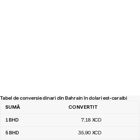
Tabel de conversie dinari din Bahrain în dolari est-caraibi
SUMĂ
CONVERTIT
Tabel de conversie dinari din Bahrain în dolari est-caraibi
1
BHD
7
,18
XCD
5
BHD
35
,90
XCD