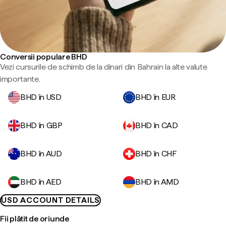
Conversii populare BHD
Vezi cursurile de schimb de la dinari din Bahrain la alte valute
importante.
BHD în USD
BHD în EUR
BHD în GBP
BHD în CAD
BHD în AUD
BHD în CHF
BHD în AED
BHD în AMD
USD ACCOUNT DETAILS
Fii plătit de oriunde