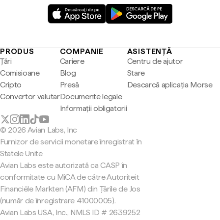
PRODUS
COMPANIE
ASISTENȚĂ
Țări
Cariere
Centru de ajutor
Comisioane
Blog
Stare
Cripto
Presă
Descarcă aplicația Morse
Convertor valutar
Documente legale
Informații obligatorii
© 2026 Avian Labs, Inc
Furnizor de servicii monetare înregistrat în
Statele Unite
Avian Labs este autorizată ca CASP în
conformitate cu MiCA de către Autoriteit
Financiële Markten (AFM) din Țările de Jos
(număr de înregistrare 41000005).
Avian Labs USA, Inc., NMLS ID # 2639252