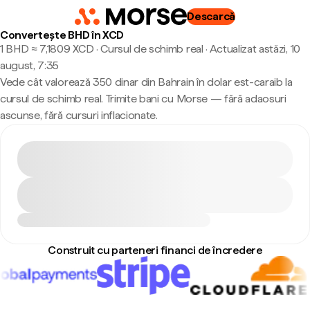
Descarcă
Convertește BHD în XCD
1 BHD ≈ 7,1809 XCD · Cursul de schimb real
·
Actualizat astăzi, 10
august, 7:35
Vede cât valorează 350 dinar din Bahrain în dolar est-caraib la
cursul de schimb real. Trimite bani cu Morse — fără adaosuri
ascunse, fără cursuri inflacionate.
Construit cu parteneri financi de încredere