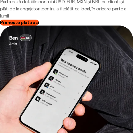
Partajează detaliile contului USD, EUR, MXN și BRL cu clienți și
plăți de la angajatori pentru a fi plătit ca local, în oricare parte a
lumii.
Primește plată azi