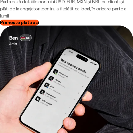
Partajează detaliile contului USD, EUR, MXN și BRL cu clienți și
plăți de la angajatori pentru a fi plătit ca local, în oricare parte a
lumii.
Primește plată azi