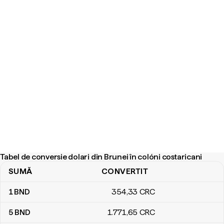
Tabel de conversie dolari din Brunei în colóni costaricani
SUMĂ
CONVERTIT
Tabel de conversie dolari din Brunei în colóni costaricani
1
BND
354
,33
CRC
5
BND
1.771
,65
CRC