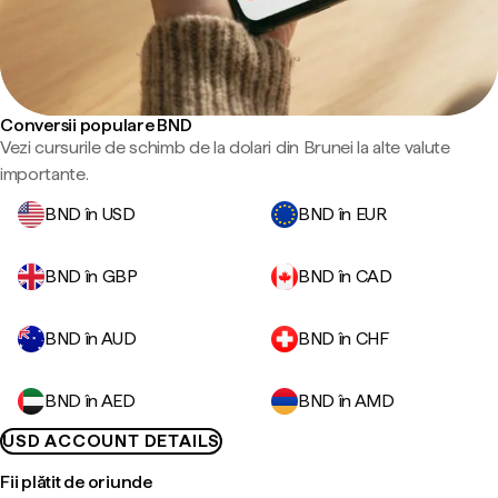
Conversii populare BND
Vezi cursurile de schimb de la dolari din Brunei la alte valute
importante.
BND în USD
BND în EUR
BND în GBP
BND în CAD
BND în AUD
BND în CHF
BND în AED
BND în AMD
USD ACCOUNT DETAILS
Fii plătit de oriunde