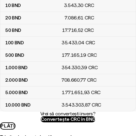
10
BND
3.543
,30
CRC
20
BND
7.086
,61
CRC
50
BND
17.716
,52
CRC
100
BND
35.433
,04
CRC
500
BND
177.165
,19
CRC
1.000
BND
354.330
,39
CRC
2.000
BND
708.660
,77
CRC
5.000
BND
1.771.651
,93
CRC
10.000
BND
3.543.303
,87
CRC
Vrei să convertești invers?
Convertește CRC în BND
PLĂȚI