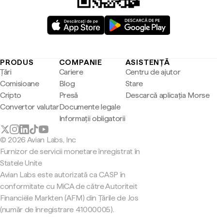
PRODUS
COMPANIE
ASISTENȚĂ
Țări
Cariere
Centru de ajutor
Comisioane
Blog
Stare
Cripto
Presă
Descarcă aplicația Morse
Convertor valutar
Documente legale
Informații obligatorii
© 2026 Avian Labs, Inc
Furnizor de servicii monetare înregistrat în
Statele Unite
Avian Labs este autorizată ca CASP în
conformitate cu MiCA de către Autoriteit
Financiële Markten (AFM) din Țările de Jos
(număr de înregistrare 41000005).