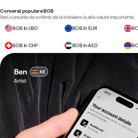
Conversii populare BOB
Vezi cursurile de schimb de la boliviano la alte valute importante.
BOB în USD
BOB în EUR
BO
BOB în CHF
BOB în AED
BO