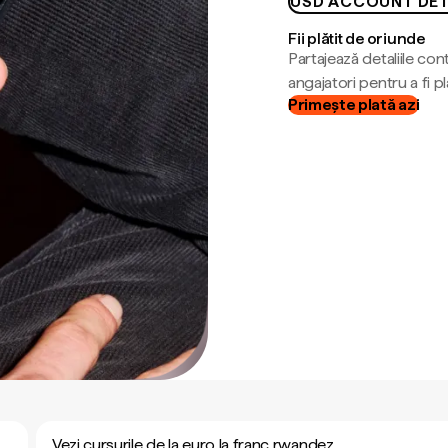
USD ACCOUNT DET
Fii plătit de oriunde
Partajează detaliile cont
angajatori pentru a fi plă
Primește plată azi
Vezi cursurile de la euro la franc rwandez