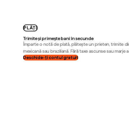
PLĂȚI
Trimite și primește bani în secunde
Împarte o notă de plată, plătește un prieten, trimite d
mexicană sau braziliană. Fără taxe ascunse sau marje 
Deschide-ți contul gratuit