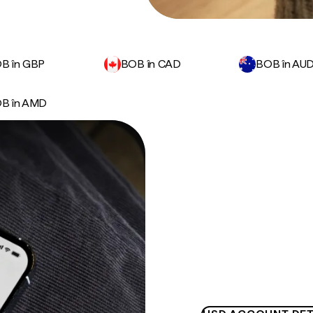
B în GBP
BOB în CAD
BOB în AU
B în AMD