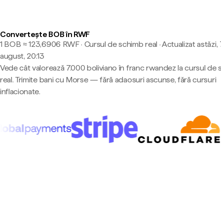
Convertește BOB în RWF
1 BOB ≈ 123,6906 RWF · Cursul de schimb real
·
Actualizat astăzi,
august, 20:13
Vede cât valorează 7.000 boliviano în franc rwandez la cursul de
real. Trimite bani cu Morse — fără adaosuri ascunse, fără cursuri
inflacionate.