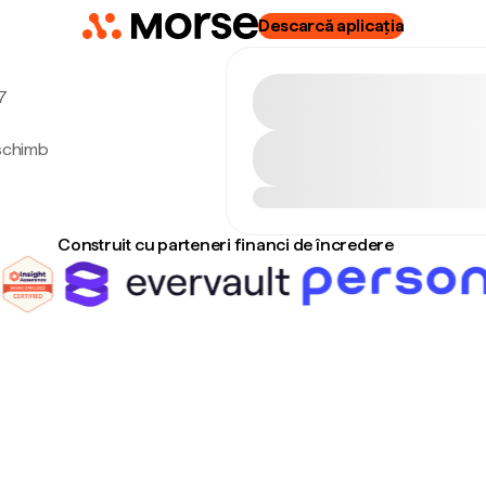
Descarcă aplicația
 7
 schimb
Construit cu parteneri financi de încredere