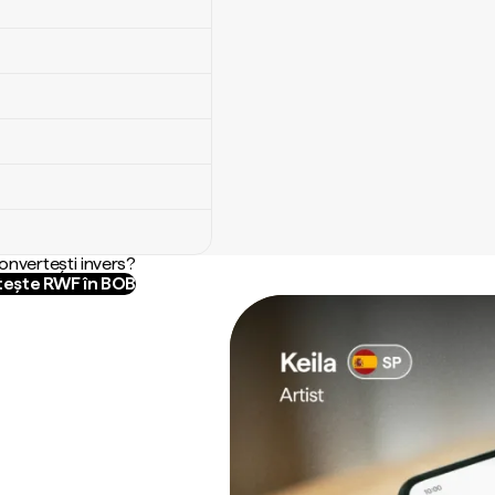
convertești invers?
ește RWF în BOB