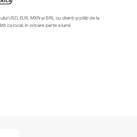
AILS
ului USD, EUR, MXN și BRL cu clienți și plăți de la
tit ca local, în oricare parte a lumii.