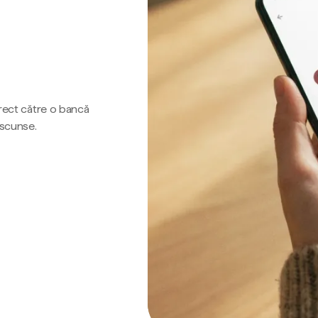
irect către o bancă
ascunse.