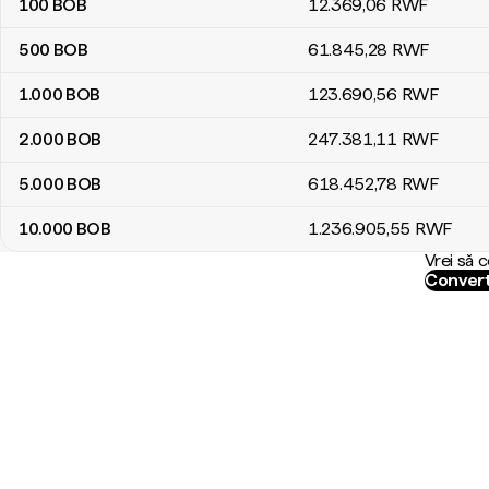
100
BOB
12.369
,06
RWF
500
BOB
61.845
,28
RWF
1.000
BOB
123.690
,56
RWF
2.000
BOB
247.381
,11
RWF
5.000
BOB
618.452
,78
RWF
10.000
BOB
1.236.905
,55
RWF
Vrei să 
Convert