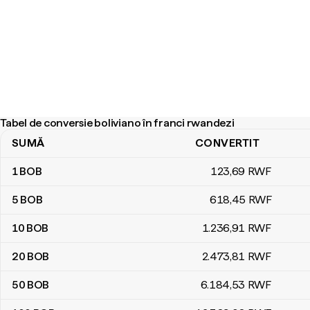
Tabel de conversie boliviano în franci rwandezi
SUMĂ
CONVERTIT
Tabel de conversie boliviano în franci rwandezi
1
BOB
123
,69
RWF
5
BOB
618
,45
RWF
10
BOB
1.236
,91
RWF
20
BOB
2.473
,81
RWF
50
BOB
6.184
,53
RWF