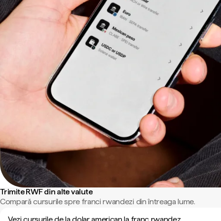
Trimite RWF din alte valute
Compară cursurile spre franci rwandezi din întreaga lume.
Vezi cursurile de la dolar american la franc rwandez