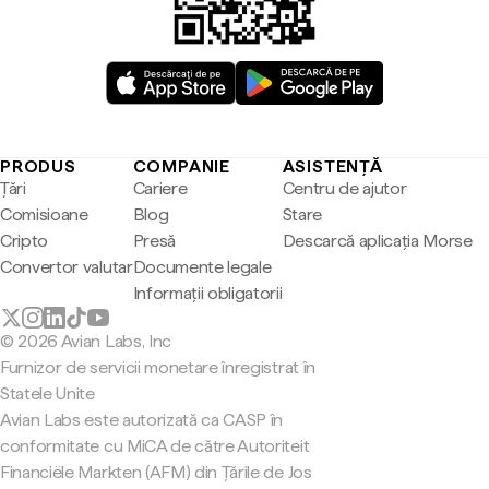
PRODUS
COMPANIE
ASISTENȚĂ
Țări
Cariere
Centru de ajutor
Comisioane
Blog
Stare
Cripto
Presă
Descarcă aplicația Morse
Convertor valutar
Documente legale
Informații obligatorii
© 2026 Avian Labs, Inc
Furnizor de servicii monetare înregistrat în
Statele Unite
Avian Labs este autorizată ca CASP în
conformitate cu MiCA de către Autoriteit
Financiële Markten (AFM) din Țările de Jos