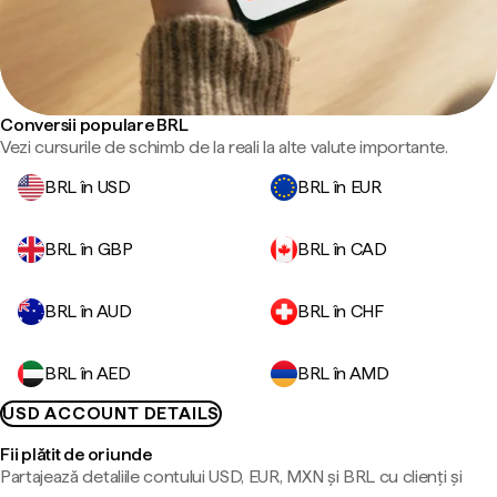
Conversii populare BRL
Vezi cursurile de schimb de la reali la alte valute importante.
BRL în USD
BRL în EUR
BRL în GBP
BRL în CAD
BRL în AUD
BRL în CHF
BRL în AED
BRL în AMD
USD ACCOUNT DETAILS
Fii plătit de oriunde
Partajează detaliile contului USD, EUR, MXN și BRL cu clienți și