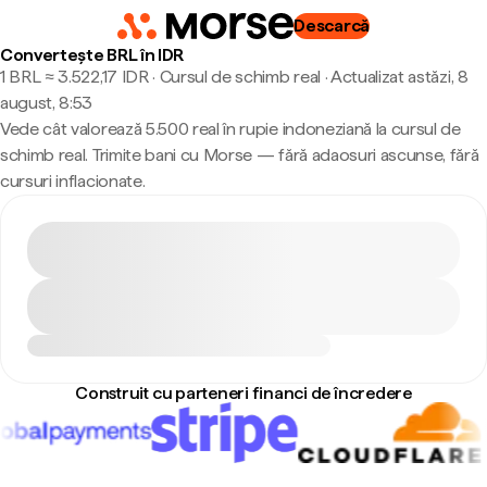
Descarcă
Convertește BRL în IDR
1 BRL ≈ 3.522,17 IDR · Cursul de schimb real
·
Actualizat astăzi, 8
august, 8:53
Vede cât valorează 5.500 real în rupie indoneziană la cursul de
schimb real. Trimite bani cu Morse — fără adaosuri ascunse, fără
cursuri inflacionate.
Construit cu parteneri financi de încredere