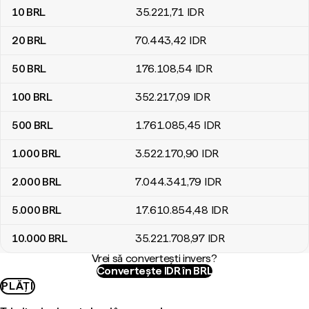
10
BRL
35.221
,71
IDR
20
BRL
70.443
,42
IDR
50
BRL
176.108
,54
IDR
100
BRL
352.217
,09
IDR
500
BRL
1.761.085
,45
IDR
1.000
BRL
3.522.170
,90
IDR
2.000
BRL
7.044.341
,79
IDR
5.000
BRL
17.610.854
,48
IDR
10.000
BRL
35.221.708
,97
IDR
Vrei să convertești invers?
Convertește IDR în BRL
PLĂȚI