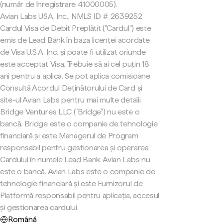
(număr de înregistrare 41000005).
Avian Labs USA, Inc., NMLS ID # 2639252
Cardul Visa de Debit Preplătit ("Cardul") este
emis de Lead Bank în baza licenței acordate
de Visa U.S.A. Inc. și poate fi utilizat oriunde
este acceptat Visa. Trebuie să ai cel puțin 18
ani pentru a aplica. Se pot aplica comisioane.
Consultă Acordul Deținătorului de Card și
site-ul Avian Labs pentru mai multe detalii.
Bridge Ventures LLC ("Bridge") nu este o
bancă. Bridge este o companie de tehnologie
financiară și este Managerul de Program
responsabil pentru gestionarea și operarea
Cardului în numele Lead Bank. Avian Labs nu
este o bancă. Avian Labs este o companie de
tehnologie financiară și este Furnizorul de
Platformă responsabil pentru aplicația, accesul
și gestionarea cardului.
Română