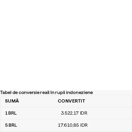
Tabel de conversie reali în rupii indoneziene
SUMĂ
CONVERTIT
Tabel de conversie reali în rupii indoneziene
1
BRL
3.522
,17
IDR
5
BRL
17.610
,85
IDR