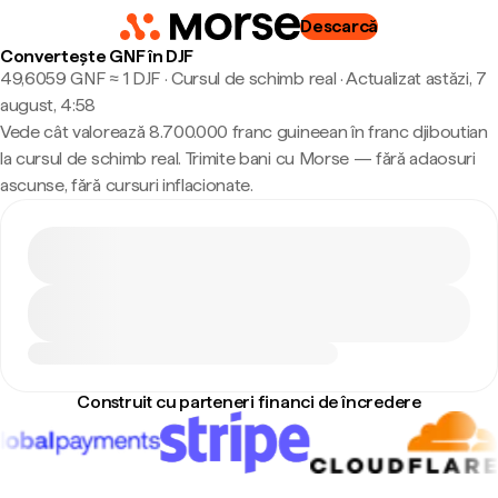
Descarcă
Convertește GNF în DJF
49,6059 GNF ≈ 1 DJF · Cursul de schimb real
·
Actualizat astăzi, 7
august, 4:58
Vede cât valorează 8.700.000 franc guineean în franc djiboutian
la cursul de schimb real. Trimite bani cu Morse — fără adaosuri
ascunse, fără cursuri inflacionate.
Construit cu parteneri financi de încredere