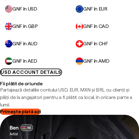
GNF în USD
GNF în EUR
GNF în GBP
GNF în CAD
GNF în AUD
GNF în CHF
GNF în AED
GNF în AMD
USD ACCOUNT DETAILS
Fii plătit de oriunde
Partajează detaliile contului USD, EUR, MXN și BRL cu clienți și
plăți de la angajatori pentru a fi plătit ca local, în oricare parte a
lumii.
Primește plată azi