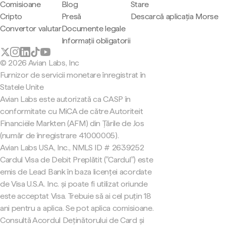
Comisioane
Blog
Stare
Cripto
Presă
Descarcă aplicația Morse
Convertor valutar
Documente legale
Informații obligatorii
© 2026 Avian Labs, Inc
Furnizor de servicii monetare înregistrat în
Statele Unite
Avian Labs este autorizată ca CASP în
conformitate cu MiCA de către Autoriteit
Financiële Markten (AFM) din Țările de Jos
(număr de înregistrare 41000005).
Avian Labs USA, Inc., NMLS ID # 2639252
Cardul Visa de Debit Preplătit ("Cardul") este
emis de Lead Bank în baza licenței acordate
de Visa U.S.A. Inc. și poate fi utilizat oriunde
este acceptat Visa. Trebuie să ai cel puțin 18
ani pentru a aplica. Se pot aplica comisioane.
Consultă Acordul Deținătorului de Card și