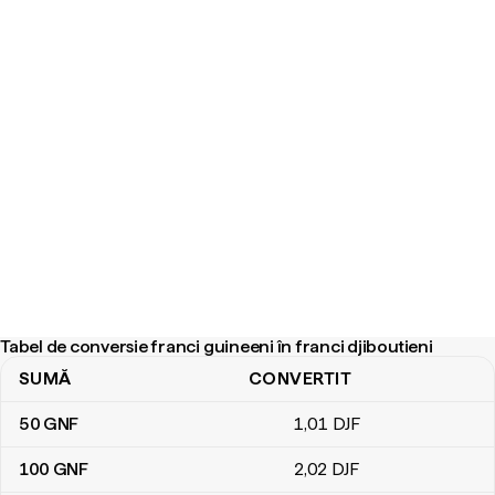
Tabel de conversie franci guineeni în franci djiboutieni
SUMĂ
CONVERTIT
Tabel de conversie franci guineeni în franci djiboutieni
50
GNF
1
,01
DJF
100
GNF
2
,02
DJF