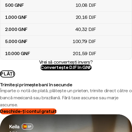
500
GNF
10
,08
DJF
1.000
GNF
20
,16
DJF
2.000
GNF
40
,32
DJF
5.000
GNF
100
,79
DJF
10.000
GNF
201
,59
DJF
Vrei să convertești invers?
Convertește DJF în GNF
PLĂȚI
Trimite și primește bani în secunde
Împarte o notă de plată, plătește un prieten, trimite direct către o
bancă mexicană sau braziliană. Fără taxe ascunse sau marje
ascunse.
Deschide-ți contul gratuit