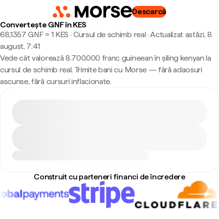
Descarcă
Convertește GNF în KES
68,1357 GNF ≈ 1 KES · Cursul de schimb real
·
Actualizat astăzi, 8
august, 7:41
Vede cât valorează 8.700.000 franc guineean în șiling kenyan la
cursul de schimb real. Trimite bani cu Morse — fără adaosuri
ascunse, fără cursuri inflacionate.
Construit cu parteneri financi de încredere