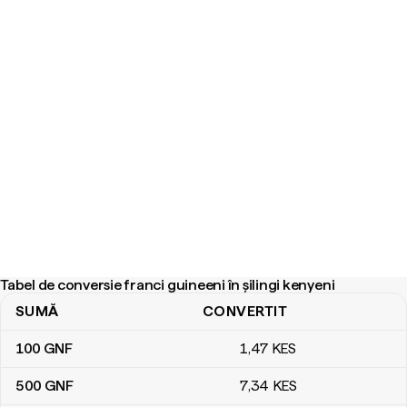
Tabel de conversie franci guineeni în șilingi kenyeni
SUMĂ
CONVERTIT
Tabel de conversie franci guineeni în șilingi kenyeni
100
GNF
1
,47
KES
500
GNF
7
,34
KES