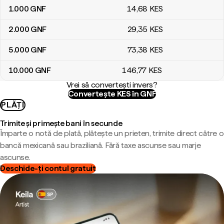
1.000
GNF
14
,68
KES
2.000
GNF
29
,35
KES
5.000
GNF
73
,38
KES
10.000
GNF
146
,77
KES
Vrei să convertești invers?
Convertește KES în GNF
PLĂȚI
Trimite și primește bani în secunde
Împarte o notă de plată, plătește un prieten, trimite direct către o
bancă mexicană sau braziliană. Fără taxe ascunse sau marje
ascunse.
Deschide-ți contul gratuit