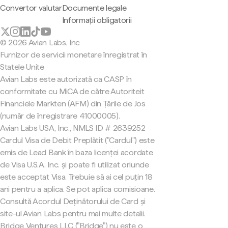
Convertor valutar
Documente legale
Informații obligatorii
© 2026 Avian Labs, Inc
Furnizor de servicii monetare înregistrat în
Statele Unite
Avian Labs este autorizată ca CASP în
conformitate cu MiCA de către Autoriteit
Financiële Markten (AFM) din Țările de Jos
(număr de înregistrare 41000005).
Avian Labs USA, Inc., NMLS ID # 2639252
Cardul Visa de Debit Preplătit ("Cardul") este
emis de Lead Bank în baza licenței acordate
de Visa U.S.A. Inc. și poate fi utilizat oriunde
este acceptat Visa. Trebuie să ai cel puțin 18
ani pentru a aplica. Se pot aplica comisioane.
Consultă Acordul Deținătorului de Card și
site-ul Avian Labs pentru mai multe detalii.
Bridge Ventures LLC ("Bridge") nu este o