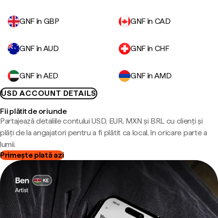
GNF în GBP
GNF în CAD
GNF în AUD
GNF în CHF
GNF în AED
GNF în AMD
USD ACCOUNT DETAILS
Fii plătit de oriunde
Partajează detaliile contului USD, EUR, MXN și BRL cu clienți și
plăți de la angajatori pentru a fi plătit ca local, în oricare parte a
lumii.
Primește plată azi