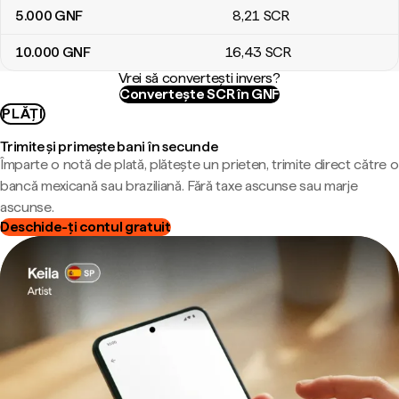
5.000
GNF
8
,21
SCR
10.000
GNF
16
,43
SCR
Vrei să convertești invers?
Convertește SCR în GNF
PLĂȚI
Trimite și primește bani în secunde
Împarte o notă de plată, plătește un prieten, trimite direct către o
bancă mexicană sau braziliană. Fără taxe ascunse sau marje
ascunse.
Deschide-ți contul gratuit