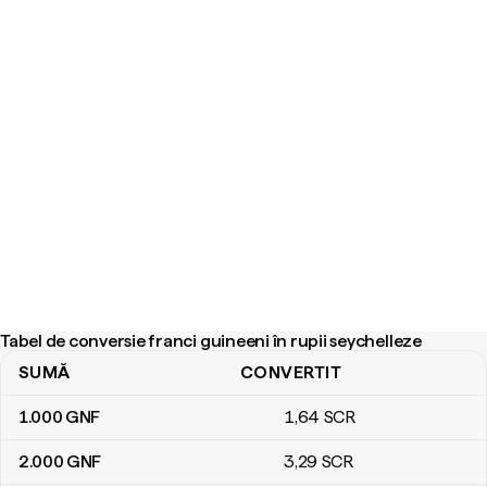
Tabel de conversie franci guineeni în rupii seychelleze
SUMĂ
CONVERTIT
Tabel de conversie franci guineeni în rupii seychelleze
1.000
GNF
1
,64
SCR
2.000
GNF
3
,29
SCR