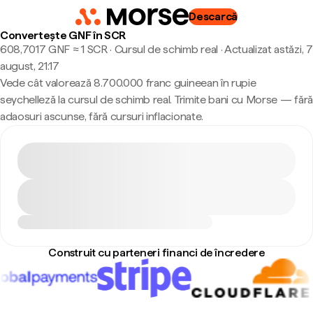
Descarcă
Convertește GNF în SCR
608,7017 GNF ≈ 1 SCR · Cursul de schimb real
·
Actualizat astăzi, 7
august, 21:17
Vede cât valorează 8.700.000 franc guineean în rupie
seychelleză la cursul de schimb real. Trimite bani cu Morse — fără
adaosuri ascunse, fără cursuri inflacionate.
Construit cu parteneri financi de încredere