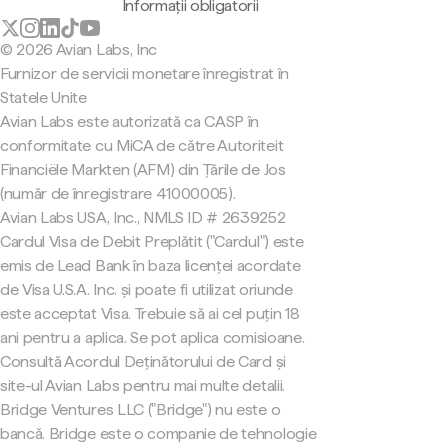
Informații obligatorii
© 2026 Avian Labs, Inc
Furnizor de servicii monetare înregistrat în
Statele Unite
Avian Labs este autorizată ca CASP în
conformitate cu MiCA de către Autoriteit
Financiële Markten (AFM) din Țările de Jos
(număr de înregistrare 41000005).
Avian Labs USA, Inc., NMLS ID # 2639252
Cardul Visa de Debit Preplătit ("Cardul") este
emis de Lead Bank în baza licenței acordate
de Visa U.S.A. Inc. și poate fi utilizat oriunde
este acceptat Visa. Trebuie să ai cel puțin 18
ani pentru a aplica. Se pot aplica comisioane.
Consultă Acordul Deținătorului de Card și
site-ul Avian Labs pentru mai multe detalii.
Bridge Ventures LLC ("Bridge") nu este o
bancă. Bridge este o companie de tehnologie