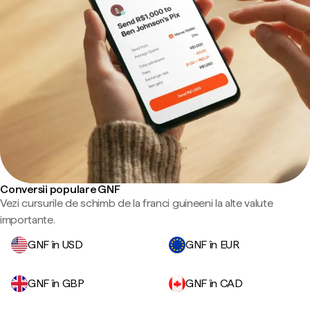
Conversii populare GNF
Vezi cursurile de schimb de la franci guineeni la alte valute
importante.
GNF în USD
GNF în EUR
GNF în GBP
GNF în CAD