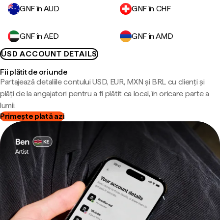
GNF în AUD
GNF în CHF
GNF în AED
GNF în AMD
USD ACCOUNT DETAILS
Fii plătit de oriunde
Partajează detaliile contului USD, EUR, MXN și BRL cu clienți și
plăți de la angajatori pentru a fi plătit ca local, în oricare parte a
lumii.
Primește plată azi