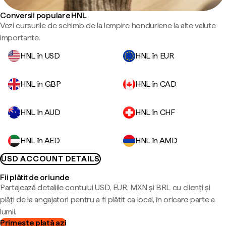
Conversii populare HNL
Vezi cursurile de schimb de la lempire honduriene la alte valute
importante.
HNL în USD
HNL în EUR
HNL în GBP
HNL în CAD
HNL în AUD
HNL în CHF
HNL în AED
HNL în AMD
USD ACCOUNT DETAILS
Fii plătit de oriunde
Partajează detaliile contului USD, EUR, MXN și BRL cu clienți și
plăți de la angajatori pentru a fi plătit ca local, în oricare parte a
lumii.
Primește plată azi