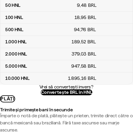
50
HNL
9
,48
BRL
100
HNL
18
,95
BRL
500
HNL
94
,76
BRL
1.000
HNL
189
,52
BRL
2.000
HNL
379
,03
BRL
5.000
HNL
947
,58
BRL
10.000
HNL
1.895
,16
BRL
Vrei să convertești invers?
Convertește BRL în HNL
PLĂȚI
Trimite și primește bani în secunde
Împarte o notă de plată, plătește un prieten, trimite direct către o
bancă mexicană sau braziliană. Fără taxe ascunse sau marje
ascunse.