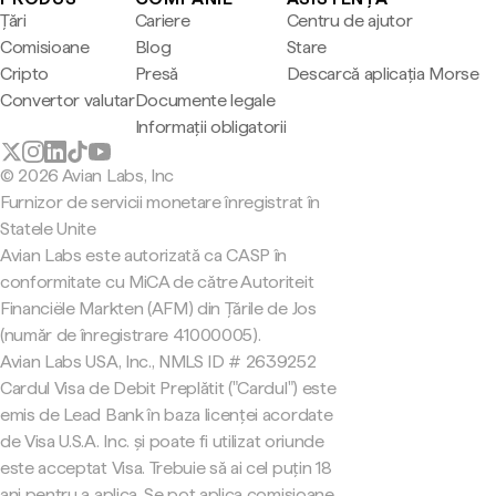
Țări
Cariere
Centru de ajutor
Comisioane
Blog
Stare
Cripto
Presă
Descarcă aplicația Morse
Convertor valutar
Documente legale
Informații obligatorii
© 2026 Avian Labs, Inc
Furnizor de servicii monetare înregistrat în
Statele Unite
Avian Labs este autorizată ca CASP în
conformitate cu MiCA de către Autoriteit
Financiële Markten (AFM) din Țările de Jos
(număr de înregistrare 41000005).
Avian Labs USA, Inc., NMLS ID # 2639252
Cardul Visa de Debit Preplătit ("Cardul") este
emis de Lead Bank în baza licenței acordate
de Visa U.S.A. Inc. și poate fi utilizat oriunde
este acceptat Visa. Trebuie să ai cel puțin 18
ani pentru a aplica. Se pot aplica comisioane.