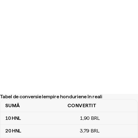
Tabel de conversie lempire honduriene în reali
SUMĂ
CONVERTIT
Tabel de conversie lempire honduriene în reali
10
HNL
1
,90
BRL
20
HNL
3
,79
BRL