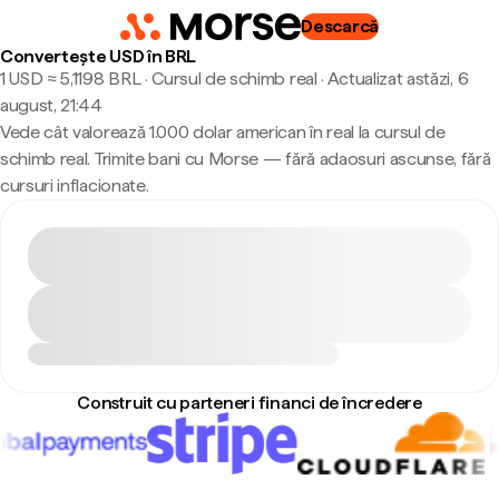
Descarcă
Convertește USD în BRL
1 USD ≈ 5,1198 BRL · Cursul de schimb real
·
Actualizat astăzi, 6
august, 21:44
Vede cât valorează 1.000 dolar american în real la cursul de
schimb real. Trimite bani cu Morse — fără adaosuri ascunse, fără
cursuri inflacionate.
Construit cu parteneri financi de încredere