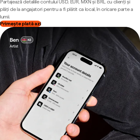
Partajează detaliile contului USD, EUR, MXN și BRL cu clienți și
plăți de la angajatori pentru a fi plătit ca local, în oricare parte a
lumii.
Primește plată azi