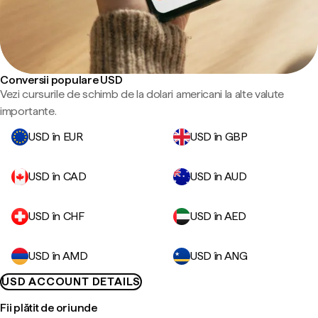
Conversii populare USD
Vezi cursurile de schimb de la dolari americani la alte valute
importante.
USD în EUR
USD în GBP
USD în CAD
USD în AUD
USD în CHF
USD în AED
USD în AMD
USD în ANG
USD ACCOUNT DETAILS
Fii plătit de oriunde