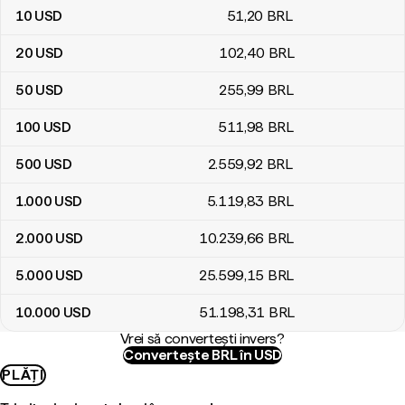
10
USD
51
,20
BRL
20
USD
102
,40
BRL
50
USD
255
,99
BRL
100
USD
511
,98
BRL
500
USD
2.559
,92
BRL
1.000
USD
5.119
,83
BRL
2.000
USD
10.239
,66
BRL
5.000
USD
25.599
,15
BRL
10.000
USD
51.198
,31
BRL
Vrei să convertești invers?
Convertește BRL în USD
PLĂȚI