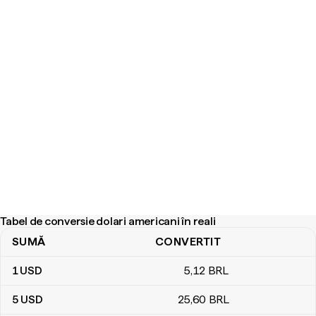
Tabel de conversie dolari americani în reali
SUMĂ
CONVERTIT
Tabel de conversie dolari americani în reali
1
USD
5
,12
BRL
5
USD
25
,60
BRL