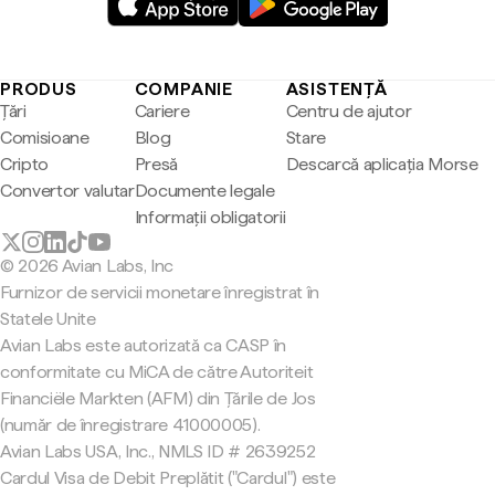
PRODUS
COMPANIE
ASISTENȚĂ
Țări
Cariere
Centru de ajutor
Comisioane
Blog
Stare
Cripto
Presă
Descarcă aplicația Morse
Convertor valutar
Documente legale
Informații obligatorii
© 2026 Avian Labs, Inc
Furnizor de servicii monetare înregistrat în
Statele Unite
Avian Labs este autorizată ca CASP în
conformitate cu MiCA de către Autoriteit
Financiële Markten (AFM) din Țările de Jos
(număr de înregistrare 41000005).
Avian Labs USA, Inc., NMLS ID # 2639252
Cardul Visa de Debit Preplătit ("Cardul") este