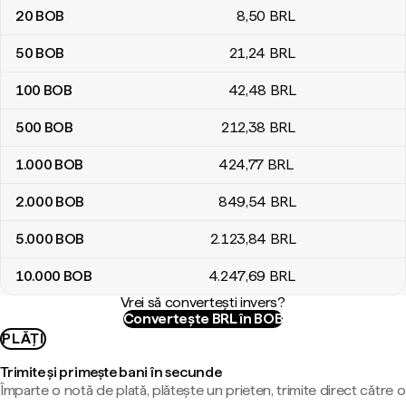
20
BOB
8
,50
BRL
50
BOB
21
,24
BRL
100
BOB
42
,48
BRL
500
BOB
212
,38
BRL
1.000
BOB
424
,77
BRL
2.000
BOB
849
,54
BRL
5.000
BOB
2.123
,84
BRL
10.000
BOB
4.247
,69
BRL
Vrei să convertești invers?
Convertește BRL în BOB
PLĂȚI
Trimite și primește bani în secunde
Împarte o notă de plată, plătește un prieten, trimite direct către o