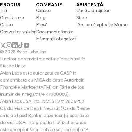
PRODUS
COMPANIE
ASISTENȚĂ
Țări
Cariere
Centru de ajutor
Comisioane
Blog
Stare
Cripto
Presă
Descarcă aplicația Morse
Convertor valutar
Documente legale
Informații obligatorii
© 2026 Avian Labs, Inc
Furnizor de servicii monetare înregistrat în
Statele Unite
Avian Labs este autorizată ca CASP în
conformitate cu MiCA de către Autoriteit
Financiële Markten (AFM) din Țările de Jos
(număr de înregistrare 41000005).
Avian Labs USA, Inc., NMLS ID # 2639252
Cardul Visa de Debit Preplătit ("Cardul") este
emis de Lead Bank în baza licenței acordate
de Visa U.S.A. Inc. și poate fi utilizat oriunde
este acceptat Visa. Trebuie să ai cel puțin 18