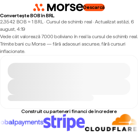
Descarcă
Convertește BOB în BRL
2,3542 BOB ≈ 1 BRL · Cursul de schimb real
·
Actualizat astăzi, 6
august, 4:19
Vede cât valorează 7.000 boliviano în real la cursul de schimb real.
Trimite bani cu Morse — fără adaosuri ascunse, fără cursuri
inflacionate.
Construit cu parteneri financi de încredere