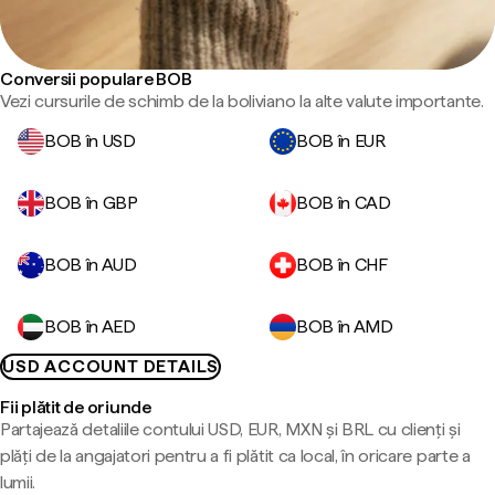
Conversii populare BOB
Vezi cursurile de schimb de la boliviano la alte valute importante.
BOB în USD
BOB în EUR
BOB în GBP
BOB în CAD
BOB în AUD
BOB în CHF
BOB în AED
BOB în AMD
USD ACCOUNT DETAILS
Fii plătit de oriunde
Partajează detaliile contului USD, EUR, MXN și BRL cu clienți și
plăți de la angajatori pentru a fi plătit ca local, în oricare parte a
lumii.