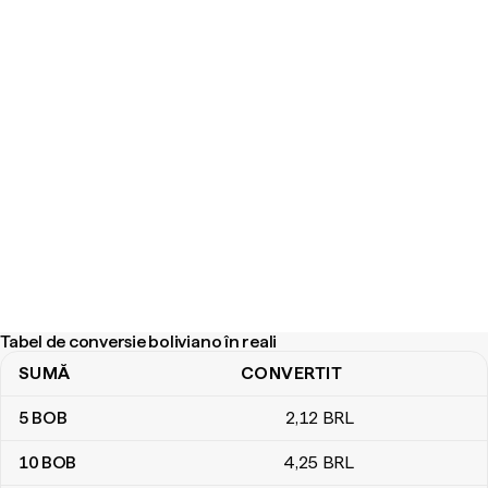
Tabel de conversie boliviano în reali
SUMĂ
CONVERTIT
Tabel de conversie boliviano în reali
5
BOB
2
,12
BRL
10
BOB
4
,25
BRL