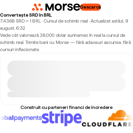
Descarcă
Convertește SRD în BRL
7,4368 SRD ≈ 1 BRL · Cursul de schimb real
·
Actualizat astăzi, 9
august, 6:32
Vede cât valorează 38.000 dolar surinamez în real la cursul de
schimb real. Trimite bani cu Morse — fără adaosuri ascunse, fără
cursuri inflacionate.
Construit cu parteneri financi de încredere