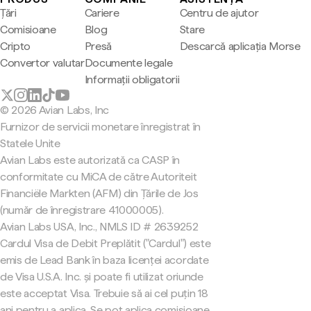
Țări
Cariere
Centru de ajutor
Comisioane
Blog
Stare
Cripto
Presă
Descarcă aplicația Morse
Convertor valutar
Documente legale
Informații obligatorii
© 2026 Avian Labs, Inc
Furnizor de servicii monetare înregistrat în
Statele Unite
Avian Labs este autorizată ca CASP în
conformitate cu MiCA de către Autoriteit
Financiële Markten (AFM) din Țările de Jos
(număr de înregistrare 41000005).
Avian Labs USA, Inc., NMLS ID # 2639252
Cardul Visa de Debit Preplătit ("Cardul") este
emis de Lead Bank în baza licenței acordate
de Visa U.S.A. Inc. și poate fi utilizat oriunde
este acceptat Visa. Trebuie să ai cel puțin 18
ani pentru a aplica. Se pot aplica comisioane.