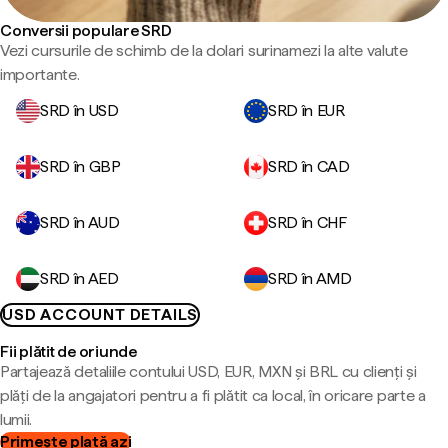
Conversii populare SRD
Vezi cursurile de schimb de la dolari surinamezi la alte valute
importante.
SRD în USD
SRD în EUR
SRD în GBP
SRD în CAD
SRD în AUD
SRD în CHF
SRD în AED
SRD în AMD
USD ACCOUNT DETAILS
Fii plătit de oriunde
Partajează detaliile contului USD, EUR, MXN și BRL cu clienți și
plăți de la angajatori pentru a fi plătit ca local, în oricare parte a
lumii.
Primește plată azi