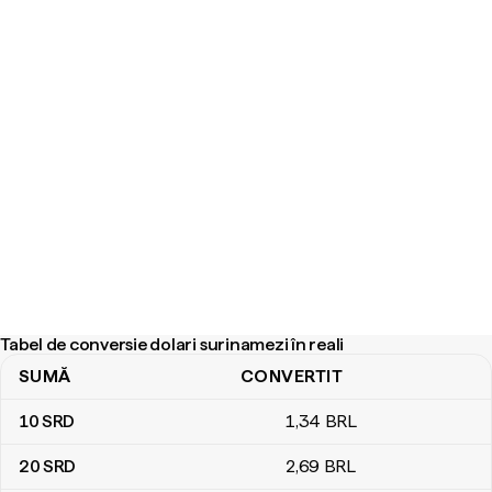
Tabel de conversie dolari surinamezi în reali
SUMĂ
CONVERTIT
Tabel de conversie dolari surinamezi în reali
10
SRD
1
,34
BRL
20
SRD
2
,69
BRL