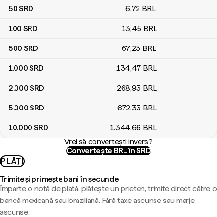
50
SRD
6
,72
BRL
100
SRD
13
,45
BRL
500
SRD
67
,23
BRL
1.000
SRD
134
,47
BRL
2.000
SRD
268
,93
BRL
5.000
SRD
672
,33
BRL
10.000
SRD
1.344
,66
BRL
Vrei să convertești invers?
Convertește BRL în SRD
PLĂȚI
Trimite și primește bani în secunde
Împarte o notă de plată, plătește un prieten, trimite direct către o
bancă mexicană sau braziliană. Fără taxe ascunse sau marje
ascunse.