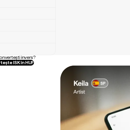
convertești invers?
tește ISK în HUF