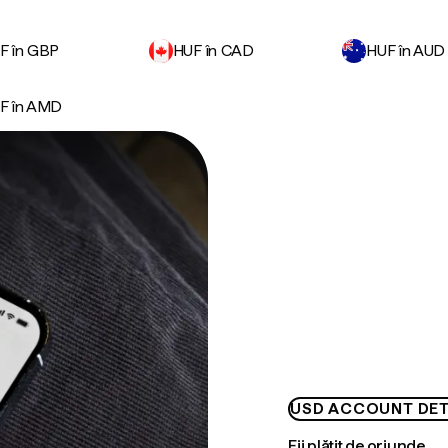
F în GBP
HUF în CAD
HUF în AUD
F în AMD
USD ACCOUNT DET
Fii plătit de oriunde