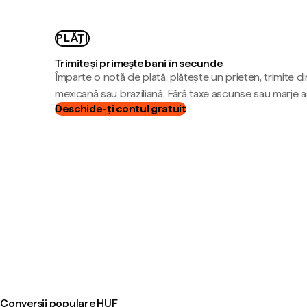
PLĂȚI
Trimite și primește bani în secunde
Împarte o notă de plată, plătește un prieten, trimite d
mexicană sau braziliană. Fără taxe ascunse sau marje 
Deschide-ți contul gratuit
Conversii populare HUF