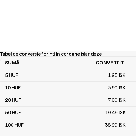
Tabel de conversie forinți în coroane islandeze
SUMĂ
CONVERTIT
Tabel de conversie forinți în coroane islandeze
5
HUF
1
,95
ISK
10
HUF
3
,90
ISK
20
HUF
7
,80
ISK
50
HUF
19
,49
ISK
100
HUF
38
,99
ISK