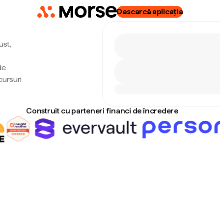
Descarcă aplicația
ust,
de
cursuri
Construit cu parteneri financi de încredere