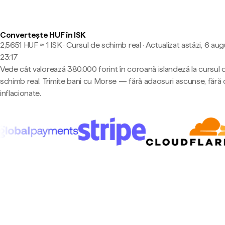
Convertește HUF în ISK
2,5651 HUF ≈ 1 ISK · Cursul de schimb real
·
Actualizat astăzi, 6 aug
23:17
Vede cât valorează 380.000 forint în coroană islandeză la cursul 
schimb real. Trimite bani cu Morse — fără adaosuri ascunse, fără 
inflacionate.