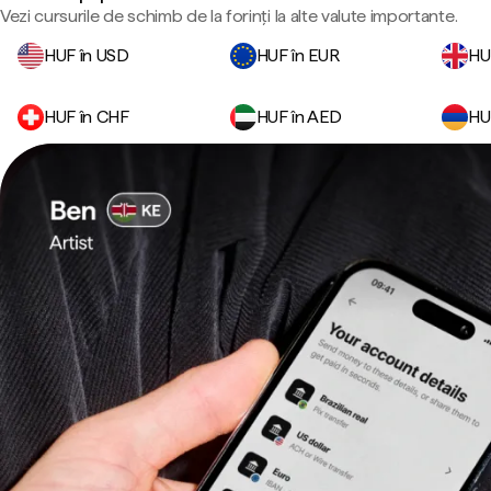
Vezi cursurile de schimb de la forinți la alte valute importante.
HUF în USD
HUF în EUR
HU
HUF în CHF
HUF în AED
HU