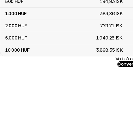
500
HUF
194
,93
ISK
1.000
HUF
389
,86
ISK
2.000
HUF
779
,71
ISK
5.000
HUF
1.949
,28
ISK
10.000
HUF
3.898
,55
ISK
Vrei să 
Conver