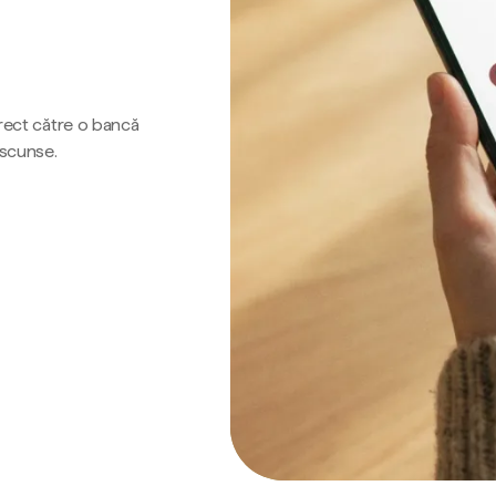
irect către o bancă
ascunse.