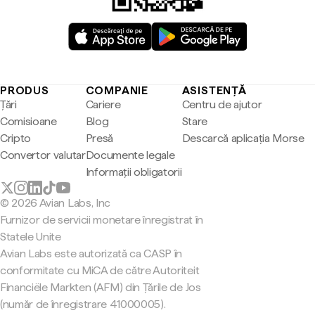
PRODUS
COMPANIE
ASISTENȚĂ
Țări
Cariere
Centru de ajutor
Comisioane
Blog
Stare
Cripto
Presă
Descarcă aplicația Morse
Convertor valutar
Documente legale
Informații obligatorii
© 2026 Avian Labs, Inc
Furnizor de servicii monetare înregistrat în
Statele Unite
Avian Labs este autorizată ca CASP în
conformitate cu MiCA de către Autoriteit
Financiële Markten (AFM) din Țările de Jos
(număr de înregistrare 41000005).