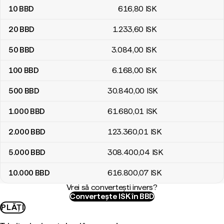
10
BBD
616
,80
ISK
20
BBD
1.233
,60
ISK
50
BBD
3.084
,00
ISK
100
BBD
6.168
,00
ISK
500
BBD
30.840
,00
ISK
1.000
BBD
61.680
,01
ISK
2.000
BBD
123.360
,01
ISK
5.000
BBD
308.400
,04
ISK
10.000
BBD
616.800
,07
ISK
Vrei să convertești invers?
Convertește ISK în BBD
PLĂȚI