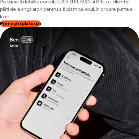
Partajează detaliile contului USD, EUR, MXN și BRL cu clienți și
plăți de la angajatori pentru a fi plătit ca local, în oricare parte a
lumii.
Primește plată azi