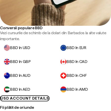
Conversii populare BBD
Vezi cursurile de schimb de la dolari din Barbados la alte valute
importante.
BBD în USD
BBD în EUR
BBD în GBP
BBD în CAD
BBD în AUD
BBD în CHF
BBD în AED
BBD în AMD
USD ACCOUNT DETAILS
Fii plătit de oriunde