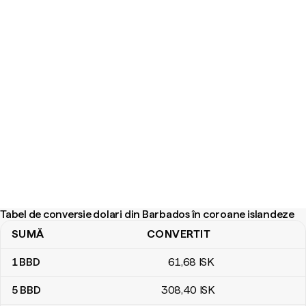
Tabel de conversie dolari din Barbados în coroane islandeze
SUMĂ
CONVERTIT
Tabel de conversie dolari din Barbados în coroane islandeze
1
BBD
61
,68
ISK
5
BBD
308
,40
ISK