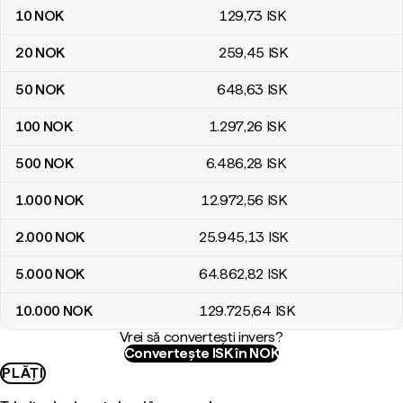
10
NOK
129
,73
ISK
20
NOK
259
,45
ISK
50
NOK
648
,63
ISK
100
NOK
1.297
,26
ISK
500
NOK
6.486
,28
ISK
1.000
NOK
12.972
,56
ISK
2.000
NOK
25.945
,13
ISK
5.000
NOK
64.862
,82
ISK
10.000
NOK
129.725
,64
ISK
Vrei să convertești invers?
Convertește ISK în NOK
PLĂȚI