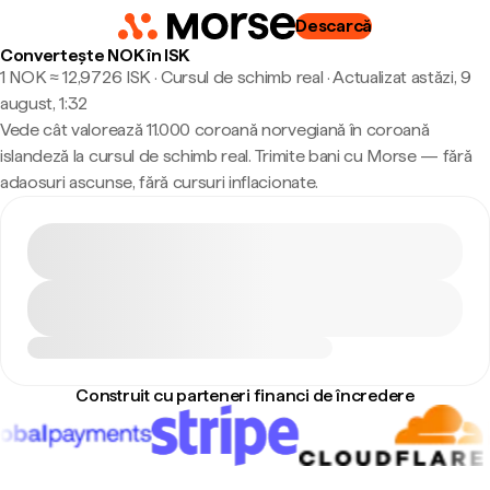
Descarcă
Convertește NOK în ISK
1 NOK ≈ 12,9726 ISK · Cursul de schimb real
·
Actualizat astăzi, 9
august, 1:32
Vede cât valorează 11.000 coroană norvegiană în coroană
islandeză la cursul de schimb real. Trimite bani cu Morse — fără
adaosuri ascunse, fără cursuri inflacionate.
Construit cu parteneri financi de încredere