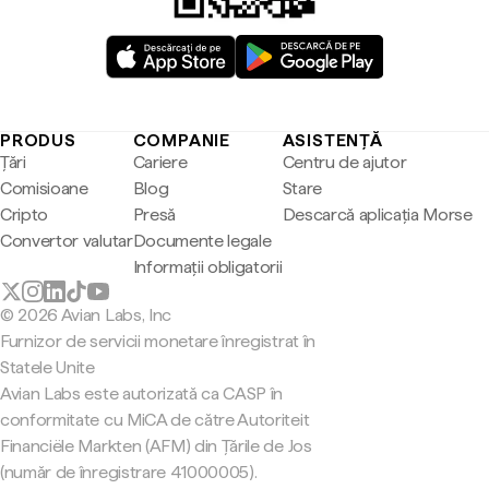
PRODUS
COMPANIE
ASISTENȚĂ
Țări
Cariere
Centru de ajutor
Comisioane
Blog
Stare
Cripto
Presă
Descarcă aplicația Morse
Convertor valutar
Documente legale
Informații obligatorii
© 2026 Avian Labs, Inc
Furnizor de servicii monetare înregistrat în
Statele Unite
Avian Labs este autorizată ca CASP în
conformitate cu MiCA de către Autoriteit
Financiële Markten (AFM) din Țările de Jos
(număr de înregistrare 41000005).