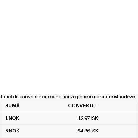
Tabel de conversie coroane norvegiene în coroane islandeze
SUMĂ
CONVERTIT
Tabel de conversie coroane norvegiene în coroane islandeze
1
NOK
12
,97
ISK
5
NOK
64
,86
ISK