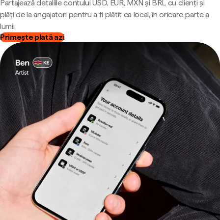
Partajează detaliile contului USD, EUR, MXN și BRL cu clienți și
plăți de la angajatori pentru a fi plătit ca local, în oricare parte a
lumii.
Primește plată azi