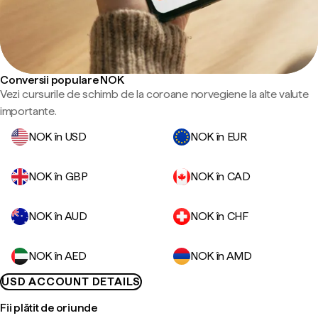
Conversii populare NOK
Vezi cursurile de schimb de la coroane norvegiene la alte valute
importante.
NOK în USD
NOK în EUR
NOK în GBP
NOK în CAD
NOK în AUD
NOK în CHF
NOK în AED
NOK în AMD
USD ACCOUNT DETAILS
Fii plătit de oriunde