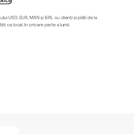
AILS
ului USD, EUR, MXN și BRL cu clienți și plăți de la
tit ca local, în oricare parte a lumii.