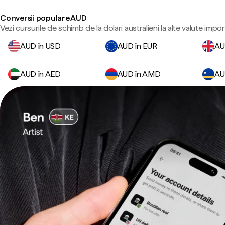
Conversii populare AUD
Vezi cursurile de schimb de la dolari australieni la alte valute impo
AUD în USD
AUD în EUR
AU
AUD în AED
AUD în AMD
AU