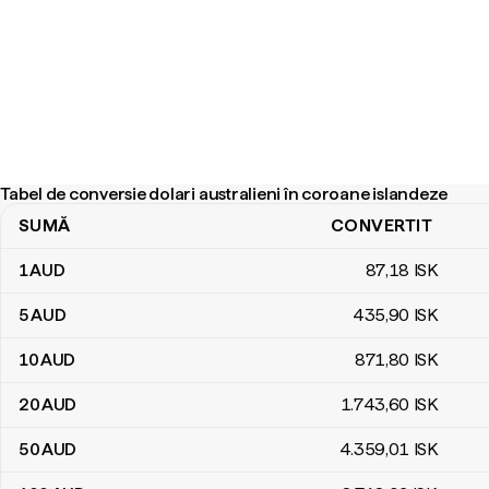
Tabel de conversie dolari australieni în coroane islandeze
SUMĂ
CONVERTIT
Tabel de conversie dolari australieni în coroane islandeze
1
AUD
87
,18
ISK
5
AUD
435
,90
ISK
10
AUD
871
,80
ISK
20
AUD
1.743
,60
ISK
50
AUD
4.359
,01
ISK