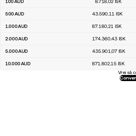
100
AUD
8.718
,02
ISK
500
AUD
43.590
,11
ISK
1.000
AUD
87.180
,21
ISK
2.000
AUD
174.360
,43
ISK
5.000
AUD
435.901
,07
ISK
10.000
AUD
871.802
,15
ISK
Vrei să 
Conver