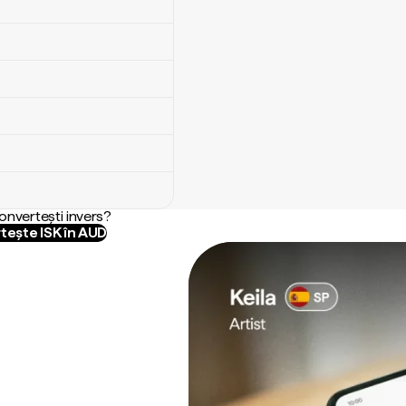
convertești invers?
tește ISK în AUD