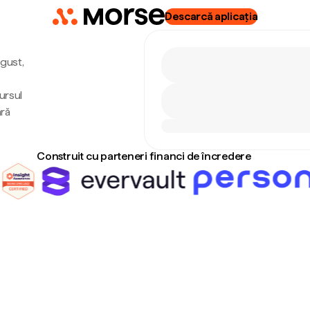
Descarcă aplicația
ugust,
ursul
ără
Construit cu parteneri financi de încredere