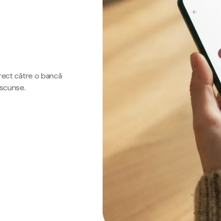
irect către o bancă
ascunse.