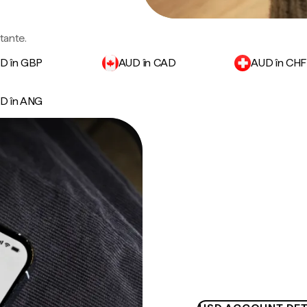
rtante.
D în GBP
AUD în CAD
AUD în CHF
D în ANG