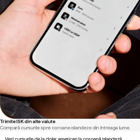
Trimite ISK din alte valute
Compară cursurile spre coroane islandeze din întreaga lume.
Vezi cursurile de la dolar american la coroană islandeză