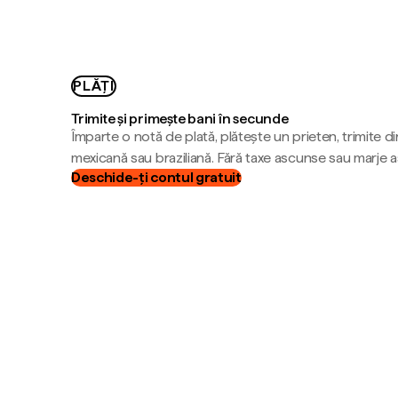
PLĂȚI
Trimite și primește bani în secunde
Împarte o notă de plată, plătește un prieten, trimite d
mexicană sau braziliană. Fără taxe ascunse sau marje 
Deschide-ți contul gratuit