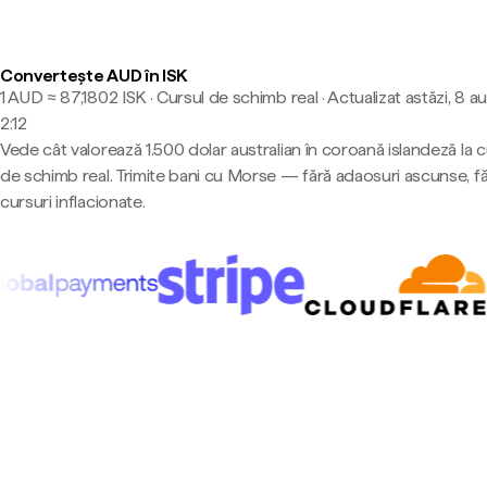
Convertește AUD în ISK
1 AUD ≈ 87,1802 ISK · Cursul de schimb real
·
Actualizat astăzi, 8 a
2:12
Vede cât valorează 1.500 dolar australian în coroană islandeză la c
de schimb real. Trimite bani cu Morse — fără adaosuri ascunse, f
cursuri inflacionate.