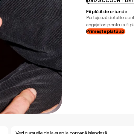
USD ACCOUNT DET
Fii plătit de oriunde
Partajează detaliile cont
angajatori pentru a fi plă
Primește plată azi
Vezi cursurile de la euro la coroană islandeză