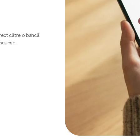
irect către o bancă
ascunse.