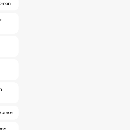
olomon
le
in
Solomon
omon