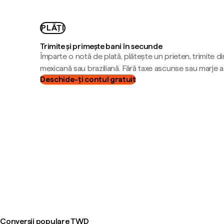
PLĂȚI
Trimite și primește bani în secunde
Împarte o notă de plată, plătește un prieten, trimite d
mexicană sau braziliană. Fără taxe ascunse sau marje 
Deschide-ți contul gratuit
Conversii populare TWD