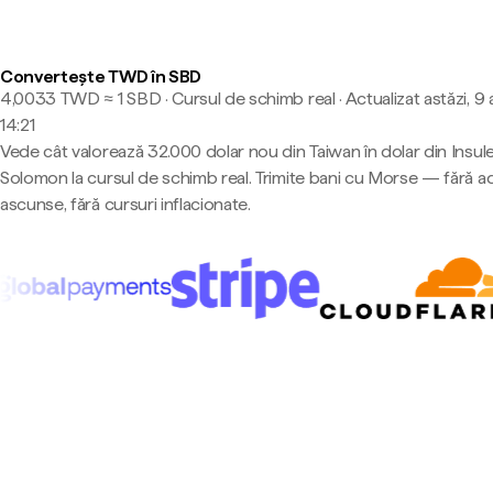
Convertește TWD în SBD
4,0033 TWD ≈ 1 SBD · Cursul de schimb real
·
Actualizat astăzi, 9
14:21
Vede cât valorează 32.000 dolar nou din Taiwan în dolar din Insule
Solomon la cursul de schimb real. Trimite bani cu Morse — fără a
ascunse, fără cursuri inflacionate.