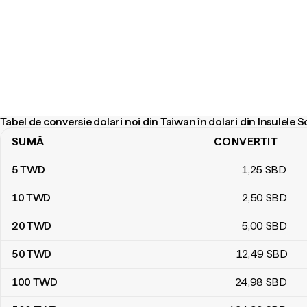
Tabel de conversie dolari noi din Taiwan în dolari din Insulele
SUMĂ
CONVERTIT
Tabel de conversie dolari noi din Taiwan în dolari din Insulele Sol
5
TWD
1
,25
SBD
10
TWD
2
,50
SBD
20
TWD
5
,00
SBD
50
TWD
12
,49
SBD
100
TWD
24
,98
SBD