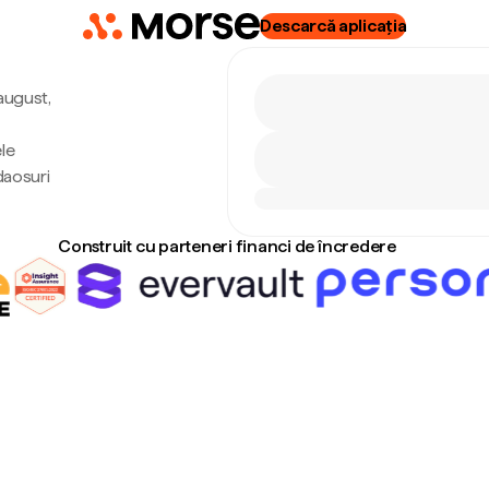
Descarcă aplicația
 august,
le
daosuri
Construit cu parteneri financi de încredere