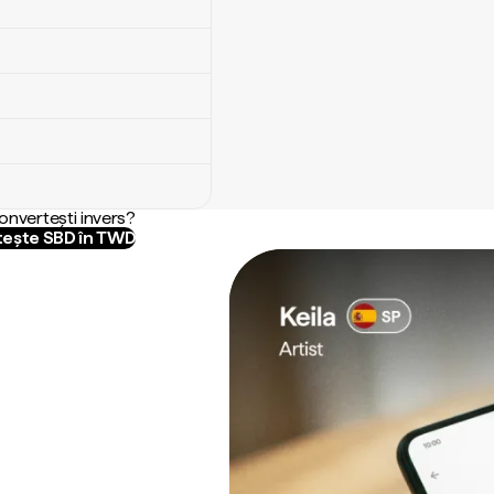
convertești invers?
ește SBD în TWD