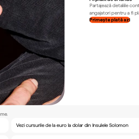
Partajează detaliile cont
angajatori pentru a fi plă
Primește plată azi
ume.
Vezi cursurile de la euro la dolar din Insulele Solomon