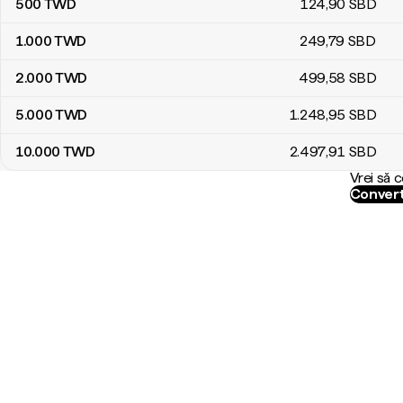
500
TWD
124
,90
SBD
1.000
TWD
249
,79
SBD
2.000
TWD
499
,58
SBD
5.000
TWD
1.248
,95
SBD
10.000
TWD
2.497
,91
SBD
Vrei să 
Convert