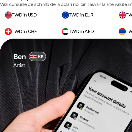
Vezi cursurile de schimb de la dolari noi din Taiwan la alte valute 
TWD în USD
TWD în EUR
TW
TWD în CHF
TWD în AED
TW