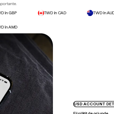
importante.
D în GBP
TWD în CAD
TWD în AU
D în AMD
USD ACCOUNT DET
Fii plătit de oriunde