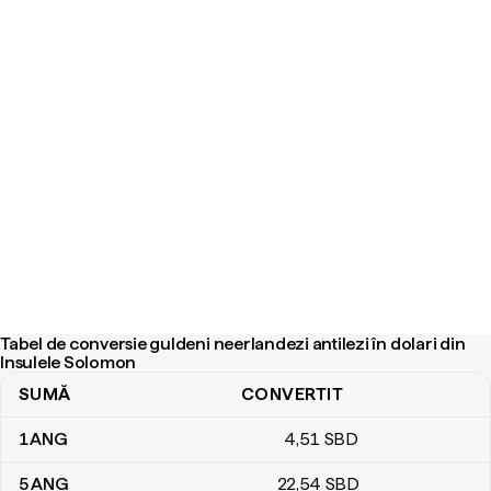
Tabel de conversie guldeni neerlandezi antilezi în dolari din
Insulele Solomon
SUMĂ
CONVERTIT
Tabel de conversie guldeni neerlandezi antilezi în dolari din Insul
1
ANG
4
,51
SBD
5
ANG
22
,54
SBD