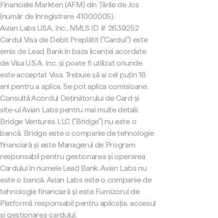
Financiële Markten (AFM) din Țările de Jos
(număr de înregistrare 41000005).
Avian Labs USA, Inc., NMLS ID # 2639252
Cardul Visa de Debit Preplătit ("Cardul") este
emis de Lead Bank în baza licenței acordate
de Visa U.S.A. Inc. și poate fi utilizat oriunde
este acceptat Visa. Trebuie să ai cel puțin 18
ani pentru a aplica. Se pot aplica comisioane.
Consultă Acordul Deținătorului de Card și
site-ul Avian Labs pentru mai multe detalii.
Bridge Ventures LLC ("Bridge") nu este o
bancă. Bridge este o companie de tehnologie
financiară și este Managerul de Program
responsabil pentru gestionarea și operarea
Cardului în numele Lead Bank. Avian Labs nu
este o bancă. Avian Labs este o companie de
tehnologie financiară și este Furnizorul de
Platformă responsabil pentru aplicația, accesul
și gestionarea cardului.