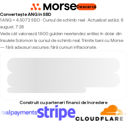
Descarcă
Convertește ANG în SBD
1 ANG ≈ 4,5072 SBD · Cursul de schimb real
·
Actualizat astăzi, 8
august, 7:28
Vede cât valorează 1.800 gulden neerlandez antilez în dolar din
Insulele Solomon la cursul de schimb real. Trimite bani cu Morse
— fără adaosuri ascunse, fără cursuri inflacionate.
Construit cu parteneri financi de încredere