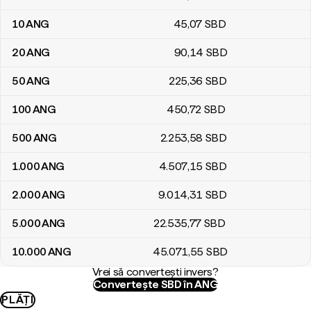
10
ANG
45
,07
SBD
20
ANG
90
,14
SBD
50
ANG
225
,36
SBD
100
ANG
450
,72
SBD
500
ANG
2.253
,58
SBD
1.000
ANG
4.507
,15
SBD
2.000
ANG
9.014
,31
SBD
5.000
ANG
22.535
,77
SBD
10.000
ANG
45.071
,55
SBD
Vrei să convertești invers?
Convertește SBD în ANG
PLĂȚI