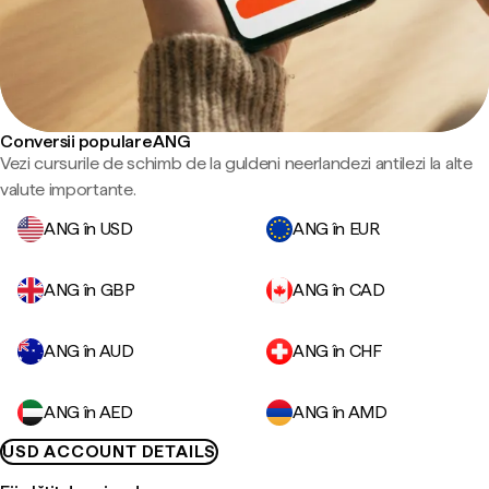
Conversii populare ANG
Vezi cursurile de schimb de la guldeni neerlandezi antilezi la alte
valute importante.
ANG în USD
ANG în EUR
ANG în GBP
ANG în CAD
ANG în AUD
ANG în CHF
ANG în AED
ANG în AMD
USD ACCOUNT DETAILS