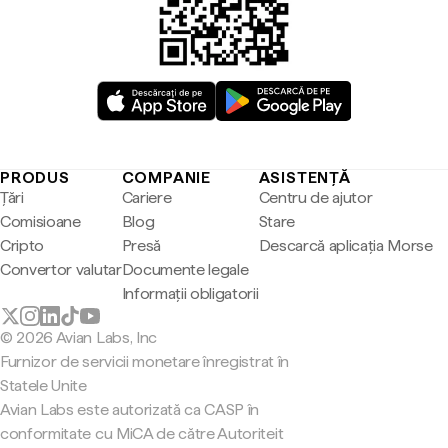
PRODUS
COMPANIE
ASISTENȚĂ
Țări
Cariere
Centru de ajutor
Comisioane
Blog
Stare
Cripto
Presă
Descarcă aplicația Morse
Convertor valutar
Documente legale
Informații obligatorii
© 2026 Avian Labs, Inc
Furnizor de servicii monetare înregistrat în
Statele Unite
Avian Labs este autorizată ca CASP în
conformitate cu MiCA de către Autoriteit