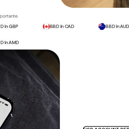
mportante.
D în GBP
BBD în CAD
BBD în AU
D în AMD