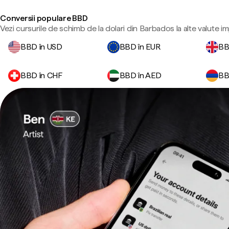
Conversii populare BBD
Vezi cursurile de schimb de la dolari din Barbados la alte valute i
BBD în USD
BBD în EUR
BB
BBD în CHF
BBD în AED
BB