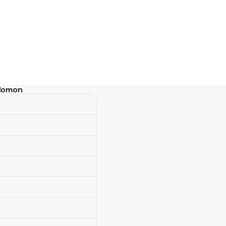
Solomon
omon