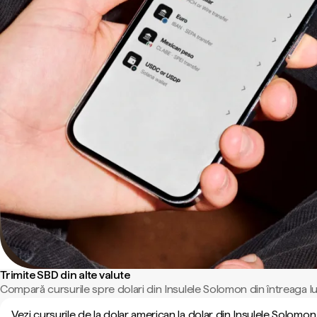
Trimite SBD din alte valute
Compară cursurile spre dolari din Insulele Solomon din întreaga l
Vezi cursurile de la dolar american la dolar din Insulele Solomon