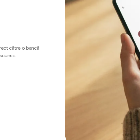
irect către o bancă
ascunse.