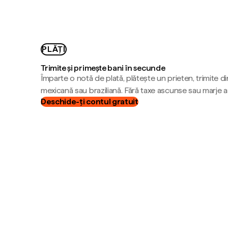
PLĂȚI
Trimite și primește bani în secunde
Împarte o notă de plată, plătește un prieten, trimite d
mexicană sau braziliană. Fără taxe ascunse sau marje 
Deschide-ți contul gratuit