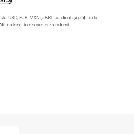
AILS
ului USD, EUR, MXN și BRL cu clienți și plăți de la
tit ca local, în oricare parte a lumii.