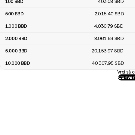
100
BBD
403
,08
SBD
500
BBD
2.015
,40
SBD
1.000
BBD
4.030
,79
SBD
2.000
BBD
8.061
,59
SBD
5.000
BBD
20.153
,97
SBD
10.000
BBD
40.307
,95
SBD
Vrei să 
Convert