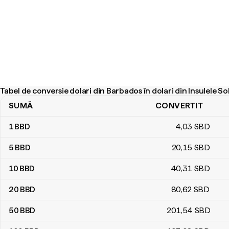
Tabel de conversie dolari din Barbados în dolari din Insulele 
SUMĂ
CONVERTIT
Tabel de conversie dolari din Barbados în dolari din Insulele Sol
1
BBD
4
,03
SBD
5
BBD
20
,15
SBD
10
BBD
40
,31
SBD
20
BBD
80
,62
SBD
50
BBD
201
,54
SBD