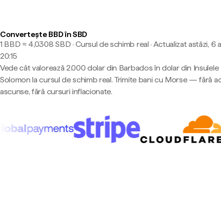
Convertește BBD în SBD
1 BBD ≈ 4,0308 SBD · Cursul de schimb real
·
Actualizat astăzi, 6 
20:15
Vede cât valorează 2.000 dolar din Barbados în dolar din Insulele
Solomon la cursul de schimb real. Trimite bani cu Morse — fără a
ascunse, fără cursuri inflacionate.