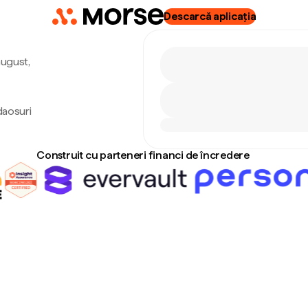
Descarcă aplicația
august,
daosuri
Construit cu parteneri financi de încredere