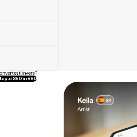
convertești invers?
ește SBD în BBD