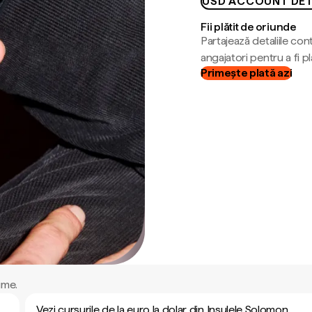
USD ACCOUNT DET
Fii plătit de oriunde
Partajează detaliile cont
angajatori pentru a fi plă
Primește plată azi
ume.
Vezi cursurile de la euro la dolar din Insulele Solomon