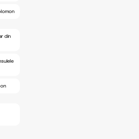
 Solomon
ar din
nsulele
omon