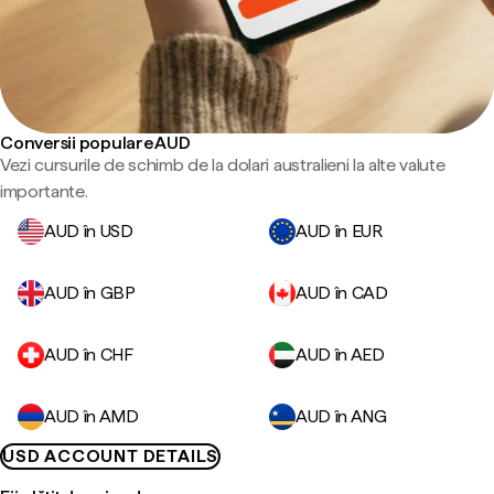
Conversii populare AUD
Vezi cursurile de schimb de la dolari australieni la alte valute
importante.
AUD în USD
AUD în EUR
AUD în GBP
AUD în CAD
AUD în CHF
AUD în AED
AUD în AMD
AUD în ANG
USD ACCOUNT DETAILS