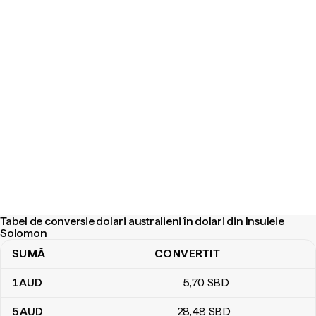
Tabel de conversie dolari australieni în dolari din Insulele
Solomon
SUMĂ
CONVERTIT
Tabel de conversie dolari australieni în dolari din Insulele Solomon
1
AUD
5
,70
SBD
5
AUD
28
,48
SBD