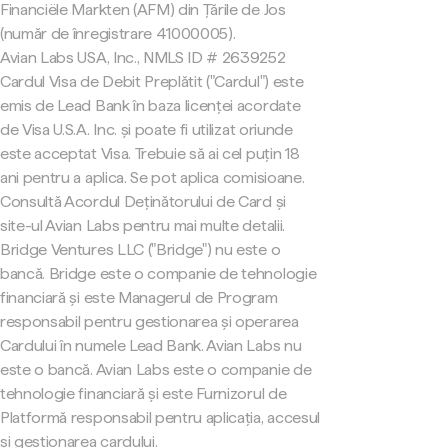
Financiële Markten (AFM) din Țările de Jos
(număr de înregistrare 41000005).
Avian Labs USA, Inc., NMLS ID # 2639252
Cardul Visa de Debit Preplătit ("Cardul") este
emis de Lead Bank în baza licenței acordate
de Visa U.S.A. Inc. și poate fi utilizat oriunde
este acceptat Visa. Trebuie să ai cel puțin 18
ani pentru a aplica. Se pot aplica comisioane.
Consultă Acordul Deținătorului de Card și
site-ul Avian Labs pentru mai multe detalii.
Bridge Ventures LLC ("Bridge") nu este o
bancă. Bridge este o companie de tehnologie
financiară și este Managerul de Program
responsabil pentru gestionarea și operarea
Cardului în numele Lead Bank. Avian Labs nu
este o bancă. Avian Labs este o companie de
tehnologie financiară și este Furnizorul de
Platformă responsabil pentru aplicația, accesul
și gestionarea cardului.