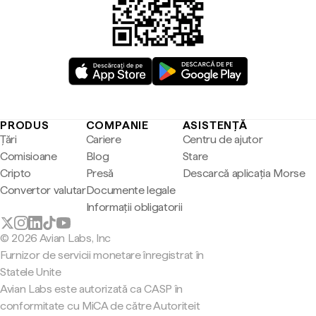
PRODUS
COMPANIE
ASISTENȚĂ
Țări
Cariere
Centru de ajutor
Comisioane
Blog
Stare
Cripto
Presă
Descarcă aplicația Morse
Convertor valutar
Documente legale
Informații obligatorii
© 2026 Avian Labs, Inc
Furnizor de servicii monetare înregistrat în
Statele Unite
Avian Labs este autorizată ca CASP în
conformitate cu MiCA de către Autoriteit