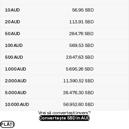
10
AUD
56
,95
SBD
20
AUD
113
,91
SBD
50
AUD
284
,76
SBD
100
AUD
569
,53
SBD
500
AUD
2.847
,63
SBD
1.000
AUD
5.695
,26
SBD
2.000
AUD
11.390
,52
SBD
5.000
AUD
28.476
,30
SBD
10.000
AUD
56.952
,60
SBD
Vrei să convertești invers?
Convertește SBD în AUD
PLĂȚI