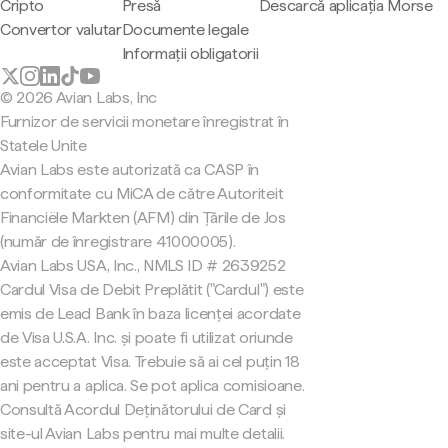
Cripto
Presă
Descarcă aplicația Morse
Convertor valutar
Documente legale
Informații obligatorii
© 2026 Avian Labs, Inc
Furnizor de servicii monetare înregistrat în
Statele Unite
Avian Labs este autorizată ca CASP în
conformitate cu MiCA de către Autoriteit
Financiële Markten (AFM) din Țările de Jos
(număr de înregistrare 41000005).
Avian Labs USA, Inc., NMLS ID # 2639252
Cardul Visa de Debit Preplătit ("Cardul") este
emis de Lead Bank în baza licenței acordate
de Visa U.S.A. Inc. și poate fi utilizat oriunde
este acceptat Visa. Trebuie să ai cel puțin 18
ani pentru a aplica. Se pot aplica comisioane.
Consultă Acordul Deținătorului de Card și
site-ul Avian Labs pentru mai multe detalii.