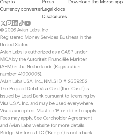
Crypto
Press
Download the Morse app
Currency converter
Legal docs
Disclosures
© 2026 Avian Labs, Inc
Registered Money Services Business in the
United States
Avian Labs is authorized as a CASP under
MiCA by the Autoriteit Financiële Markten
(AFM) in the Netherlands (Registration
number 41000005).
Avian Labs USA, Inc., NMLS ID # 2639252
The Prepaid Debit Visa Card (the "Card") is
issued by Lead Bank pursuant to licensing by
Visa U.S.A. Inc. and may be used everywhere
Visa is accepted. Must be 18 or older to apply.
Fees may apply. See Cardholder Agreement
and Avian Labs website for more details.
Bridge Ventures LLC ("Bridge") is not a bank.