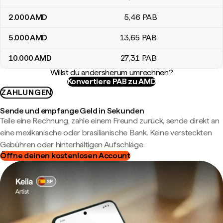
2.000
AMD
5
,46
PAB
5.000
AMD
13
,65
PAB
10.000
AMD
27
,31
PAB
Willst du andersherum umrechnen?
Konvertiere PAB zu AMD
ZAHLUNGEN
Sende und empfange Geld in Sekunden
Teile eine Rechnung, zahle einem Freund zurück, sende direkt an
eine mexikanische oder brasilianische Bank. Keine versteckten
Gebühren oder hinterhältigen Aufschläge.
Öffne deinen kostenlosen Account