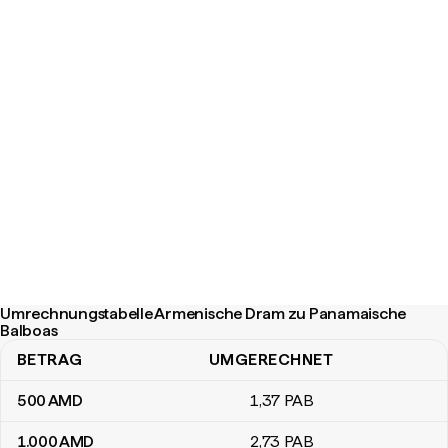
Umrechnungstabelle Armenische Dram zu Panamaische
Balboas
BETRAG
UMGERECHNET
Umrechnungstabelle Armenische Dram zu Panamaische Balboas
500
AMD
1
,37
PAB
1.000
AMD
2
,73
PAB