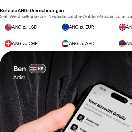
Beliebte ANG-Umrechnungen
Sieh Wechselkurse von Niederländische-Antillen-Gulden zu and
ANG zu USD
ANG zu EUR
AN
ANG zu CHF
ANG zu AED
AN