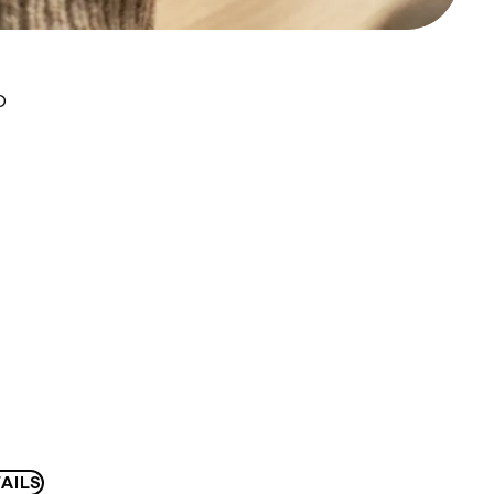
D
AILS