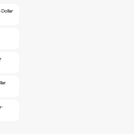
Dollar
r
lar
a-