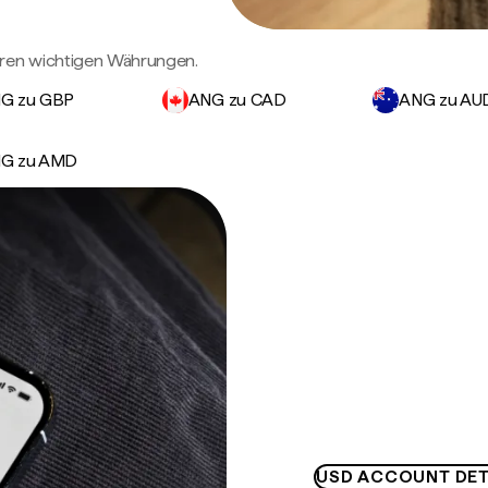
eren wichtigen Währungen.
G zu GBP
ANG zu CAD
ANG zu AU
G zu AMD
USD ACCOUNT DET