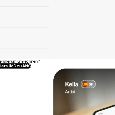
ndersherum umrechnen?
iere JMD zu ANG