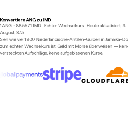
Konvertiere ANG zu JMD
1 ANG ≈ 88,5571 JMD · Echter Wechselkurs
·
Heute aktualisiert, 9.
August, 8:13
Sieh wie viel 1.800 Niederländische-Antillen-Gulden in Jamaika-Dol
zum echten Wechselkurs ist. Geld mit Morse überweisen — kein
versteckten Aufschläge, keine aufgeblasenen Kurse.