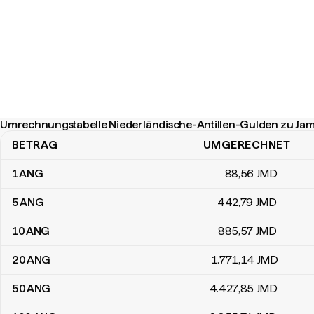
Umrechnungstabelle Niederländische-Antillen-Gulden zu Jam
BETRAG
UMGERECHNET
Umrechnungstabelle Niederländische-Antillen-Gulden zu Jamaika
1
ANG
88
,56
JMD
5
ANG
442
,79
JMD
10
ANG
885
,57
JMD
20
ANG
1.771
,14
JMD
50
ANG
4.427
,85
JMD