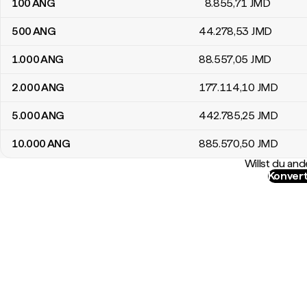
100
ANG
8.855
,71
JMD
500
ANG
44.278
,53
JMD
1.000
ANG
88.557
,05
JMD
2.000
ANG
177.114
,10
JMD
5.000
ANG
442.785
,25
JMD
10.000
ANG
885.570
,50
JMD
Willst du a
Konvert