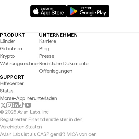
PRODUKT
UNTERNEHMEN
Länder
Karriere
Gebühren
Blog
Krypto
Presse
Währungsrechner
Rechtliche Dokumente
Offenlegungen
SUPPORT
Hilfecenter
Status
Morse-App herunterladen
© 2026 Avian Labs, Inc
Registrierter Finanzdienstleister in den
Vereinigten Staaten
Avian Labs ist als CASP gemäß MiCA von der