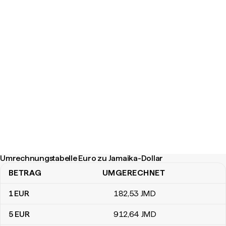
Umrechnungstabelle Euro zu Jamaika-Dollar
BETRAG
UMGERECHNET
Umrechnungstabelle Euro zu Jamaika-Dollar
1
EUR
182
,53
JMD
5
EUR
912
,64
JMD