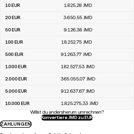
10
EUR
1.825
,28
JMD
20
EUR
3.650
,55
JMD
50
EUR
9.126
,38
JMD
100
EUR
18.252
,75
JMD
500
EUR
91.263
,77
JMD
1.000
EUR
182.527
,53
JMD
2.000
EUR
365.055
,07
JMD
5.000
EUR
912.637
,67
JMD
10.000
EUR
1.825.275
,33
JMD
Willst du andersherum umrechnen?
Konvertiere JMD zu EUR
ZAHLUNGEN