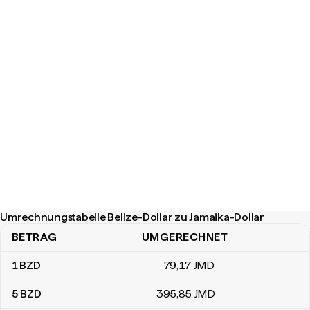
Umrechnungstabelle Belize-Dollar zu Jamaika-Dollar
BETRAG
UMGERECHNET
Umrechnungstabelle Belize-Dollar zu Jamaika-Dollar
1
BZD
79
,17
JMD
5
BZD
395
,85
JMD