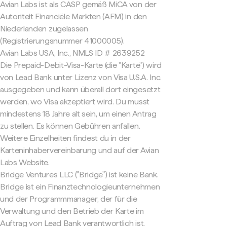
Avian Labs ist als CASP gemäß MiCA von der
Autoriteit Financiële Markten (AFM) in den
Niederlanden zugelassen
(Registrierungsnummer 41000005).
Avian Labs USA, Inc., NMLS ID # 2639252
Die Prepaid-Debit-Visa-Karte (die "Karte") wird
von Lead Bank unter Lizenz von Visa U.S.A. Inc.
ausgegeben und kann überall dort eingesetzt
werden, wo Visa akzeptiert wird. Du musst
mindestens 18 Jahre alt sein, um einen Antrag
zu stellen. Es können Gebühren anfallen.
Weitere Einzelheiten findest du in der
Karteninhabervereinbarung und auf der Avian
Labs Website.
Bridge Ventures LLC ("Bridge") ist keine Bank.
Bridge ist ein Finanztechnologieunternehmen
und der Programmmanager, der für die
Verwaltung und den Betrieb der Karte im
Auftrag von Lead Bank verantwortlich ist.