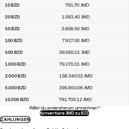
10
BZD
791
,70
JMD
20
BZD
1.583
,40
JMD
50
BZD
3.958
,50
JMD
100
BZD
7.917
,00
JMD
500
BZD
39.585
,01
JMD
1.000
BZD
79.170
,01
JMD
2.000
BZD
158.340
,02
JMD
5.000
BZD
395.850
,06
JMD
10.000
BZD
791.700
,12
JMD
Willst du andersherum umrechnen?
Konvertiere JMD zu BZD
ZAHLUNGEN