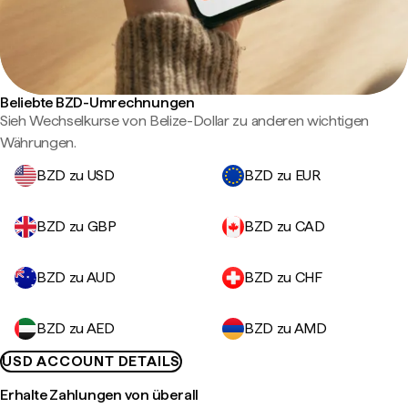
Beliebte BZD-Umrechnungen
Sieh Wechselkurse von Belize-Dollar zu anderen wichtigen
Währungen.
BZD zu USD
BZD zu EUR
BZD zu GBP
BZD zu CAD
BZD zu AUD
BZD zu CHF
BZD zu AED
BZD zu AMD
USD ACCOUNT DETAILS
Erhalte Zahlungen von überall