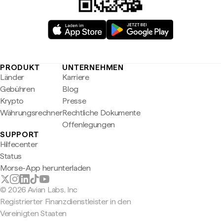
PRODUKT
UNTERNEHMEN
Länder
Karriere
Gebühren
Blog
Krypto
Presse
Währungsrechner
Rechtliche Dokumente
Offenlegungen
SUPPORT
Hilfecenter
Status
Morse-App herunterladen
© 2026 Avian Labs, Inc
Registrierter Finanzdienstleister in den
Vereinigten Staaten