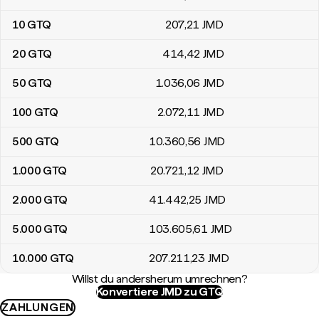
10
GTQ
207
,21
JMD
20
GTQ
414
,42
JMD
50
GTQ
1.036
,06
JMD
100
GTQ
2.072
,11
JMD
500
GTQ
10.360
,56
JMD
1.000
GTQ
20.721
,12
JMD
2.000
GTQ
41.442
,25
JMD
5.000
GTQ
103.605
,61
JMD
10.000
GTQ
207.211
,23
JMD
Willst du andersherum umrechnen?
Konvertiere JMD zu GTQ
ZAHLUNGEN