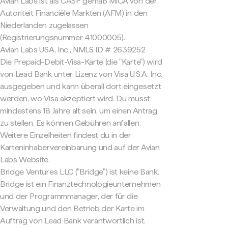
Avian Labs ist als CASP gemäß MiCA von der
Autoriteit Financiële Markten (AFM) in den
Niederlanden zugelassen
(Registrierungsnummer 41000005).
Avian Labs USA, Inc., NMLS ID # 2639252
Die Prepaid-Debit-Visa-Karte (die "Karte") wird
von Lead Bank unter Lizenz von Visa U.S.A. Inc.
ausgegeben und kann überall dort eingesetzt
werden, wo Visa akzeptiert wird. Du musst
mindestens 18 Jahre alt sein, um einen Antrag
zu stellen. Es können Gebühren anfallen.
Weitere Einzelheiten findest du in der
Karteninhabervereinbarung und auf der Avian
Labs Website.
Bridge Ventures LLC ("Bridge") ist keine Bank.
Bridge ist ein Finanztechnologieunternehmen
und der Programmmanager, der für die
Verwaltung und den Betrieb der Karte im
Auftrag von Lead Bank verantwortlich ist.