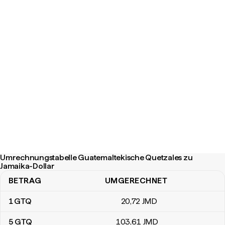
Umrechnungstabelle Guatemaltekische Quetzales zu
Jamaika-Dollar
BETRAG
UMGERECHNET
Umrechnungstabelle Guatemaltekische Quetzales zu Jamaika-Dol
1
GTQ
20
,72
JMD
5
GTQ
103
,61
JMD