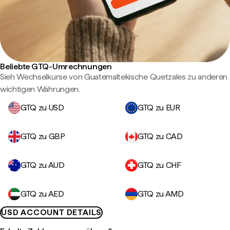
Beliebte GTQ-Umrechnungen
Sieh Wechselkurse von Guatemaltekische Quetzales zu anderen
wichtigen Währungen.
GTQ zu USD
GTQ zu EUR
GTQ zu GBP
GTQ zu CAD
GTQ zu AUD
GTQ zu CHF
GTQ zu AED
GTQ zu AMD
USD ACCOUNT DETAILS