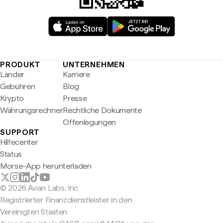
PRODUKT
UNTERNEHMEN
Länder
Karriere
Gebühren
Blog
Krypto
Presse
Währungsrechner
Rechtliche Dokumente
Offenlegungen
SUPPORT
Hilfecenter
Status
Morse-App herunterladen
© 2026 Avian Labs, Inc
Registrierter Finanzdienstleister in den
Vereinigten Staaten