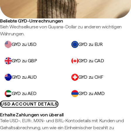
Beliebte GYD-Umrechnungen
Sieh Wechselkurse von Guyana-Dollar zu anderen wichtigen
Währungen.
GYD zu USD
GYD zu EUR
GYD zu GBP
GYD zu CAD
GYD zu AUD
GYD zu CHF
GYD zu AED
GYD zu AMD
USD ACCOUNT DETAILS
Erhalte Zahlungen von überall
Teile USD-, EUR-, MXN- und BRL-Kontodetails mit Kunden und
Gehaltsabrechnung, um wie ein Einheimischer bezahlt zu