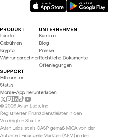
PRODUKT
UNTERNEHMEN
Länder
Karriere
Gebühren
Blog
Krypto
Presse
Währungsrechner
Rechtliche Dokumente
Offenlegungen
SUPPORT
Hilfecenter
Status
Morse-App herunterladen
© 2026 Avian Labs, Inc
Registrierter Finanzdienstleister in den
Vereinigten Staaten
Avian Labs ist als CASP gemäß MiCA von der
Autoriteit Financiële Markten (AFM) in den