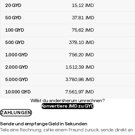
20
GYD
15
,12
JMD
50
GYD
37
,81
JMD
100
GYD
75
,62
JMD
500
GYD
378
,10
JMD
1.000
GYD
756
,20
JMD
2.000
GYD
1.512
,39
JMD
5.000
GYD
3.780
,98
JMD
10.000
GYD
7.561
,97
JMD
Willst du andersherum umrechnen?
Konvertiere JMD zu GYD
ZAHLUNGEN
Sende und empfange Geld in Sekunden
Teile eine Rechnung, zahle einem Freund zurück, sende direkt an