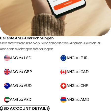
Beliebte ANG-Umrechnungen
Sieh Wechselkurse von Niederländische-Antillen-Gulden zu
anderen wichtigen Währungen.
ANG zu USD
ANG zu EUR
ANG zu GBP
ANG zu CAD
ANG zu AUD
ANG zu CHF
ANG zu AED
ANG zu AMD
USD ACCOUNT DETAILS