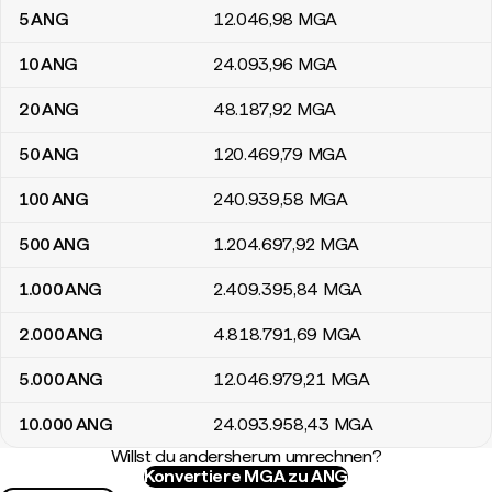
5
ANG
12.046
,98
MGA
10
ANG
24.093
,96
MGA
20
ANG
48.187
,92
MGA
50
ANG
120.469
,79
MGA
100
ANG
240.939
,58
MGA
500
ANG
1.204.697
,92
MGA
1.000
ANG
2.409.395
,84
MGA
2.000
ANG
4.818.791
,69
MGA
5.000
ANG
12.046.979
,21
MGA
10.000
ANG
24.093.958
,43
MGA
Willst du andersherum umrechnen?
Konvertiere MGA zu ANG