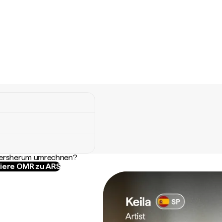
ndersherum umrechnen?
iere OMR zu ARS