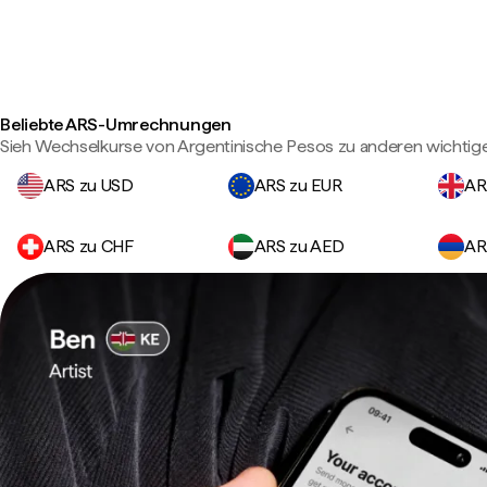
Beliebte ARS-Umrechnungen
Sieh Wechselkurse von Argentinische Pesos zu anderen wichti
ARS zu USD
ARS zu EUR
AR
ARS zu CHF
ARS zu AED
AR