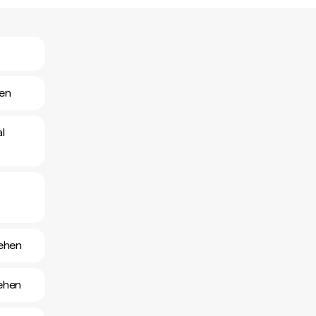
hen
l
sehen
sehen