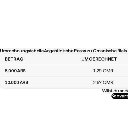
Umrechnungstabelle Argentinische Pesos zu Omanische Rials
BETRAG
UMGERECHNET
Umrechnungstabelle Argentinische Pesos zu Omanische Rials
5.000
ARS
1
,29
OMR
10.000
ARS
2
,57
OMR
Willst du a
Konvert