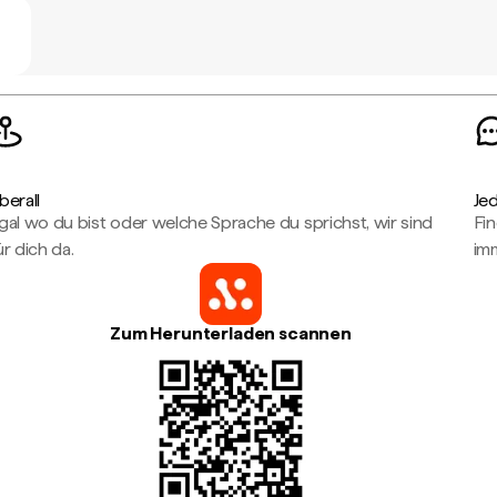
berall
Je
gal wo du bist oder welche Sprache du sprichst, wir sind
Fin
ür dich da.
imm
Zum Herunterladen scannen