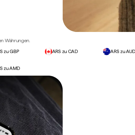
gen Währungen.
S zu GBP
ARS zu CAD
ARS zu AU
S zu AMD