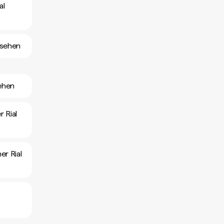
al
nsehen
ehen
 Rial
er Rial