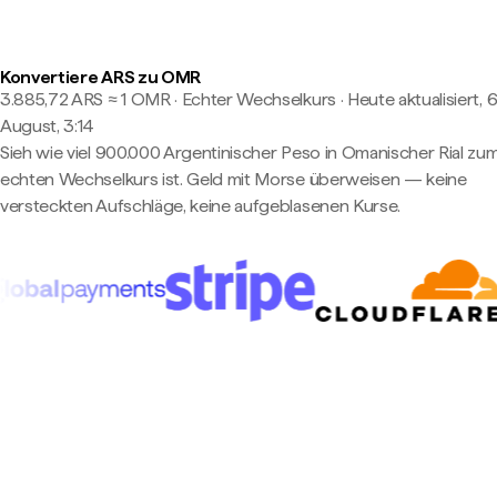
Konvertiere ARS zu OMR
3.885,72 ARS ≈ 1 OMR · Echter Wechselkurs
·
Heute aktualisiert, 6
August, 3:14
Sieh wie viel 900.000 Argentinischer Peso in Omanischer Rial zu
echten Wechselkurs ist. Geld mit Morse überweisen — keine
versteckten Aufschläge, keine aufgeblasenen Kurse.