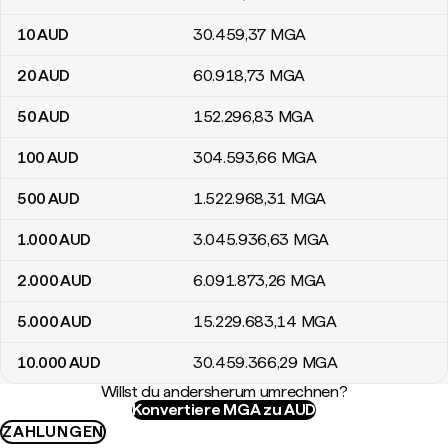
10
AUD
30.459
,37
MGA
20
AUD
60.918
,73
MGA
50
AUD
152.296
,83
MGA
100
AUD
304.593
,66
MGA
500
AUD
1.522.968
,31
MGA
1.000
AUD
3.045.936
,63
MGA
2.000
AUD
6.091.873
,26
MGA
5.000
AUD
15.229.683
,14
MGA
10.000
AUD
30.459.366
,29
MGA
Willst du andersherum umrechnen?
Konvertiere MGA zu AUD
ZAHLUNGEN