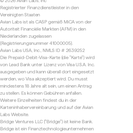
© 2026 Avian Labs, Inc
Registrierter Finanzdienstleister in den
Vereinigten Staaten
Avian Labs ist als CASP gemäß MiCA von der
Autoriteit Financiële Markten (AFM) in den
Niederlanden zugelassen
(Registrierungsnummer 41000005).
Avian Labs USA, Inc., NMLS ID # 2639252
Die Prepaid-Debit-Visa-Karte (die "Karte") wird
von Lead Bank unter Lizenz von Visa U.S.A. Inc.
ausgegeben und kann überall dort eingesetzt
werden, wo Visa akzeptiert wird. Du musst
mindestens 18 Jahre alt sein, um einen Antrag
zu stellen. Es können Gebühren anfallen.
Weitere Einzelheiten findest du in der
Karteninhabervereinbarung und auf der Avian
Labs Website.
Bridge Ventures LLC ("Bridge") ist keine Bank.
Bridge ist ein Finanztechnologieunternehmen