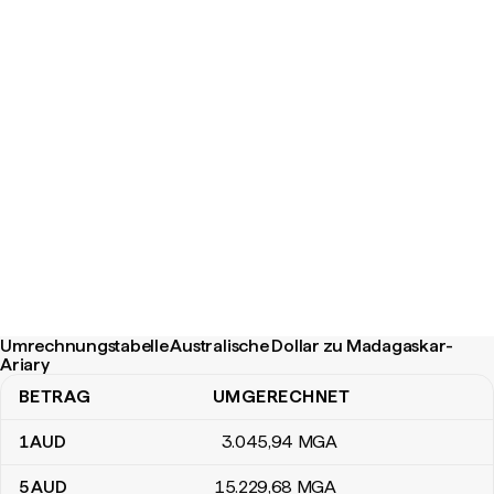
Umrechnungstabelle Australische Dollar zu Madagaskar-
Ariary
BETRAG
UMGERECHNET
Umrechnungstabelle Australische Dollar zu Madagaskar-Ariary
1
AUD
3.045
,94
MGA
5
AUD
15.229
,68
MGA