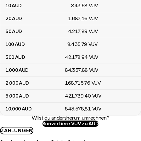
10
AUD
843
,58
VUV
20
AUD
1.687
,16
VUV
50
AUD
4.217
,89
VUV
100
AUD
8.435
,79
VUV
500
AUD
42.178
,94
VUV
1.000
AUD
84.357
,88
VUV
2.000
AUD
168.715
,76
VUV
5.000
AUD
421.789
,40
VUV
10.000
AUD
843.578
,81
VUV
Willst du andersherum umrechnen?
Konvertiere VUV zu AUD
ZAHLUNGEN