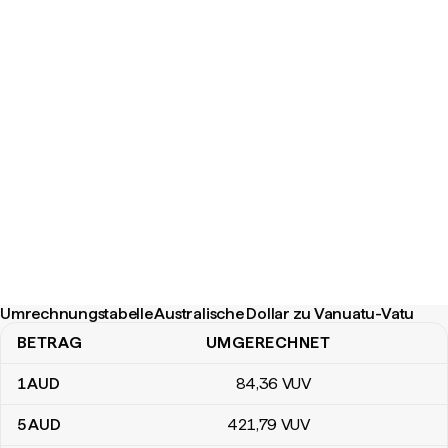
Umrechnungstabelle Australische Dollar zu Vanuatu-Vatu
BETRAG
UMGERECHNET
Umrechnungstabelle Australische Dollar zu Vanuatu-Vatu
1
AUD
84
,36
VUV
5
AUD
421
,79
VUV