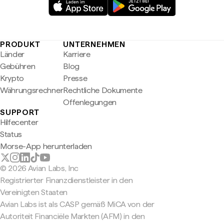
PRODUKT
UNTERNEHMEN
Länder
Karriere
Gebühren
Blog
Krypto
Presse
Währungsrechner
Rechtliche Dokumente
Offenlegungen
SUPPORT
Hilfecenter
Status
Morse-App herunterladen
© 2026 Avian Labs, Inc
Registrierter Finanzdienstleister in den
Vereinigten Staaten
Avian Labs ist als CASP gemäß MiCA von der
Autoriteit Financiële Markten (AFM) in den