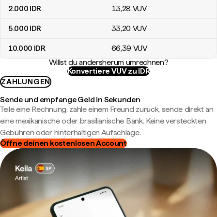
2.000
IDR
13
,28
VUV
5.000
IDR
33
,20
VUV
10.000
IDR
66
,39
VUV
Willst du andersherum umrechnen?
Konvertiere VUV zu IDR
ZAHLUNGEN
Sende und empfange Geld in Sekunden
Teile eine Rechnung, zahle einem Freund zurück, sende direkt an
eine mexikanische oder brasilianische Bank. Keine versteckten
Gebühren oder hinterhältigen Aufschläge.
Öffne deinen kostenlosen Account