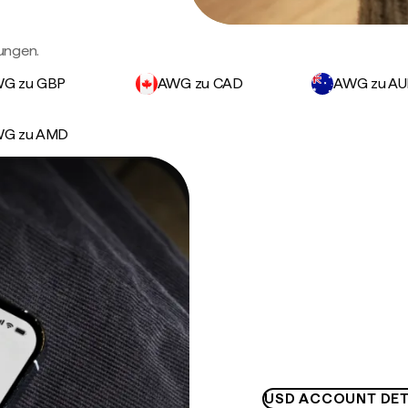
ungen.
G zu GBP
AWG zu CAD
AWG zu A
G zu AMD
USD ACCOUNT DET