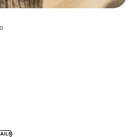
UD
AILS