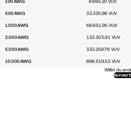
100
AWG
6.665
,20
VUV
500
AWG
33.325
,98
VUV
1.000
AWG
66.651
,95
VUV
2.000
AWG
133.303
,91
VUV
5.000
AWG
333.259
,76
VUV
10.000
AWG
666.519
,53
VUV
Willst du a
Konvert