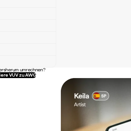
ndersherum umrechnen?
iere VUV zu AWG