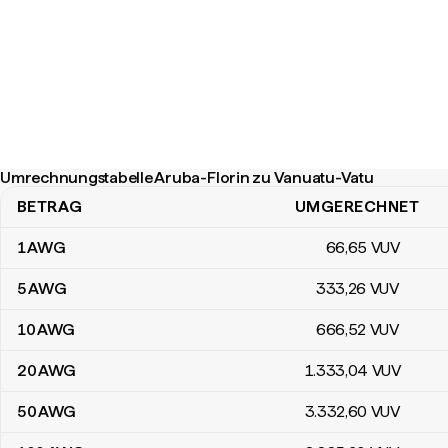
Umrechnungstabelle Aruba-Florin zu Vanuatu-Vatu
BETRAG
UMGERECHNET
Umrechnungstabelle Aruba-Florin zu Vanuatu-Vatu
1
AWG
66
,65
VUV
5
AWG
333
,26
VUV
10
AWG
666
,52
VUV
20
AWG
1.333
,04
VUV
50
AWG
3.332
,60
VUV