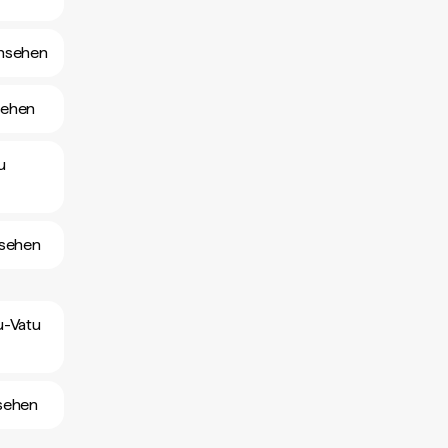
ansehen
sehen
u
nsehen
u-Vatu
sehen