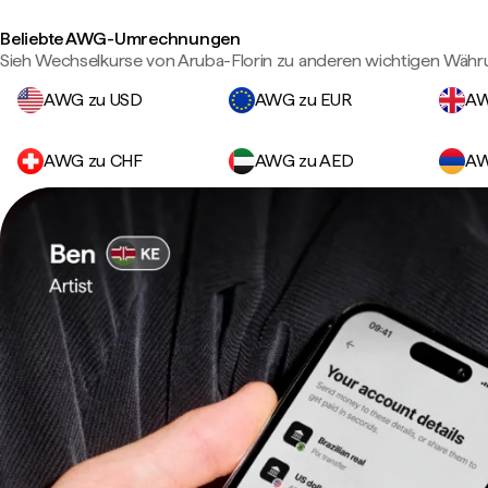
Beliebte AWG-Umrechnungen
Sieh Wechselkurse von Aruba-Florin zu anderen wichtigen Währ
AWG zu USD
AWG zu EUR
AW
AWG zu CHF
AWG zu AED
AW