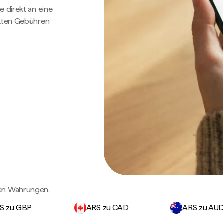
e direkt an eine
ckten Gebühren
gen Währungen.
S zu GBP
ARS zu CAD
ARS zu AU