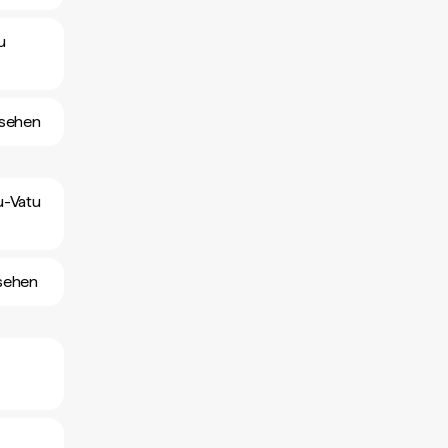
u
nsehen
u-Vatu
sehen