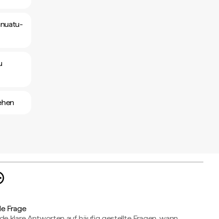
anuatu-
u
ehen
de Frage
de klare Antworten auf häufig gestellte Fragen, wann