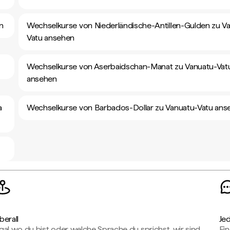
n
Wechselkurse von Niederländische-Antillen-Gulden zu V
Vatu ansehen
Wechselkurse von Aserbaidschan-Manat zu Vanuatu-Vat
ansehen
a
Wechselkurse von Barbados-Dollar zu Vanuatu-Vatu ans
berall
Je
gal wo du bist oder welche Sprache du sprichst, wir sind
Fin