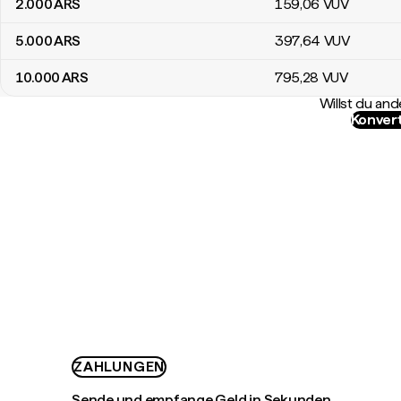
2.000
ARS
159
,06
VUV
5.000
ARS
397
,64
VUV
10.000
ARS
795
,28
VUV
Willst du a
Konvert
ZAHLUNGEN
Sende und empfange Geld in Sekunden