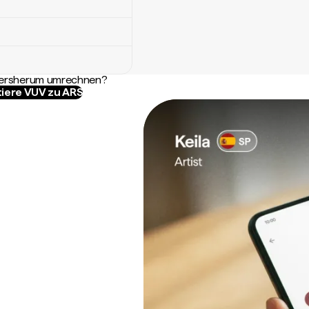
ndersherum umrechnen?
iere VUV zu ARS