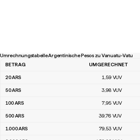
Umrechnungstabelle Argentinische Pesos zu Vanuatu-Vatu
BETRAG
UMGERECHNET
Umrechnungstabelle Argentinische Pesos zu Vanuatu-Vatu
20
ARS
1
,59
VUV
50
ARS
3
,98
VUV
100
ARS
7
,95
VUV
500
ARS
39
,76
VUV
1.000
ARS
79
,53
VUV