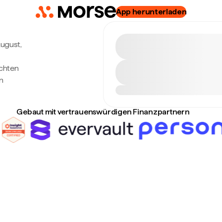
App herunterladen
August,
echten
n
Gebaut mit vertrauenswürdigen Finanzpartnern