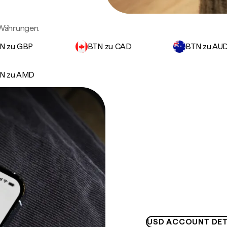
 Währungen.
N zu GBP
BTN zu CAD
BTN zu AU
N zu AMD
USD ACCOUNT DET