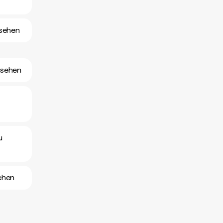
nsehen
nsehen
u
ehen