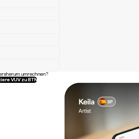
ndersherum umrechnen?
iere VUV zu BTN