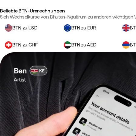
Beliebte BTN-Umrechnungen
Sieh Wechselkurse von Bhutan-Ngultrum zu anderen wichtigen
BTN zu USD
BTN zu EUR
BT
BTN zu CHF
BTN zu AED
BT