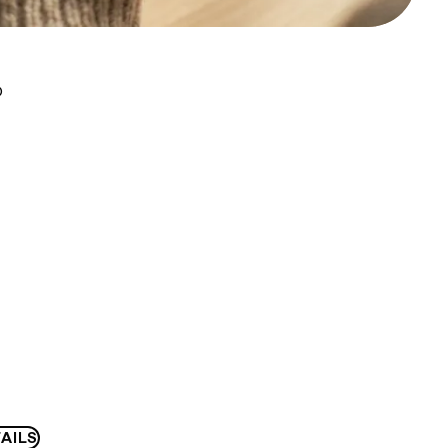
D
AILS