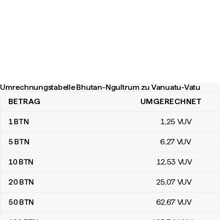
Umrechnungstabelle Bhutan-Ngultrum zu Vanuatu-Vatu
BETRAG
UMGERECHNET
Umrechnungstabelle Bhutan-Ngultrum zu Vanuatu-Vatu
1
BTN
1
,25
VUV
5
BTN
6
,27
VUV
10
BTN
12
,53
VUV
20
BTN
25
,07
VUV
50
BTN
62
,67
VUV