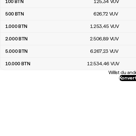
100
BTN
125
,34
VUV
500
BTN
626
,72
VUV
1.000
BTN
1.253
,45
VUV
2.000
BTN
2.506
,89
VUV
5.000
BTN
6.267
,23
VUV
10.000
BTN
12.534
,46
VUV
Willst du a
Konvert