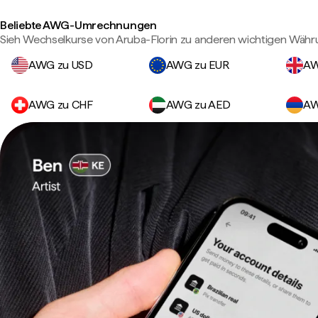
Beliebte AWG-Umrechnungen
Sieh Wechselkurse von Aruba-Florin zu anderen wichtigen Währ
AWG zu USD
AWG zu EUR
AW
AWG zu CHF
AWG zu AED
AW