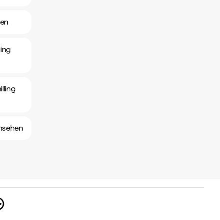
hen
ling
lling
ansehen