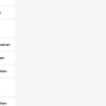
n
nsehen
hen
ehen
ehen