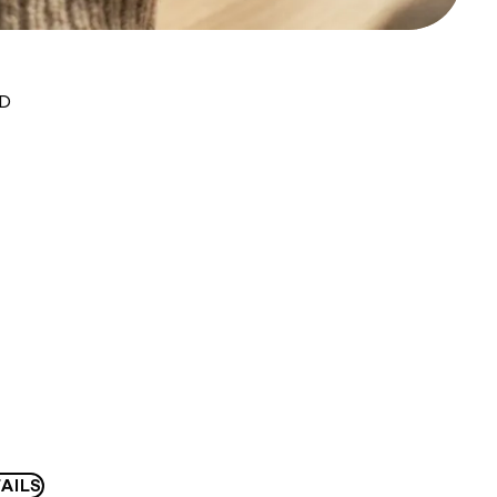
UD
AILS