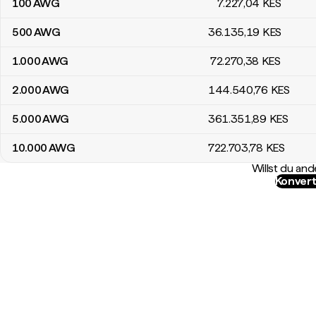
100
AWG
7.227
,04
KES
500
AWG
36.135
,19
KES
1.000
AWG
72.270
,38
KES
2.000
AWG
144.540
,76
KES
5.000
AWG
361.351
,89
KES
10.000
AWG
722.703
,78
KES
Willst du a
Konvert