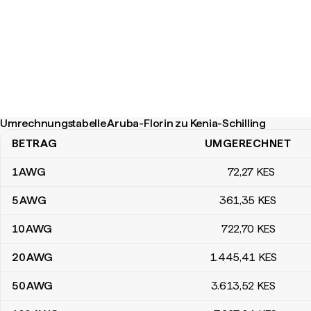
Umrechnungstabelle Aruba-Florin zu Kenia-Schilling
BETRAG
UMGERECHNET
Umrechnungstabelle Aruba-Florin zu Kenia-Schilling
1
AWG
72
,27
KES
5
AWG
361
,35
KES
10
AWG
722
,70
KES
20
AWG
1.445
,41
KES
50
AWG
3.613
,52
KES