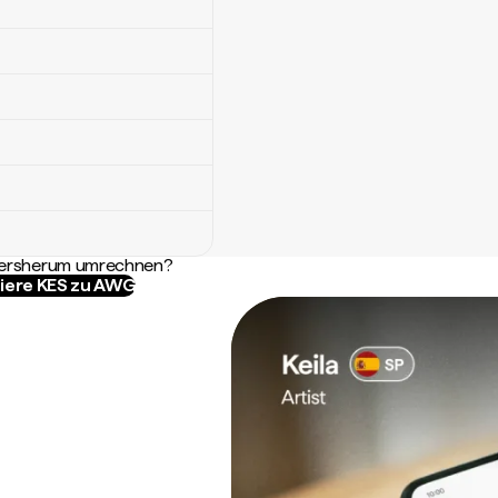
ndersherum umrechnen?
iere KES zu AWG