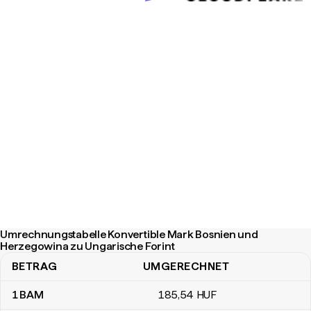
Umrechnungstabelle Konvertible Mark Bosnien und
Herzegowina zu Ungarische Forint
BETRAG
UMGERECHNET
Umrechnungstabelle Konvertible Mark Bosnien und Herzegowina 
1
BAM
185
,54
HUF