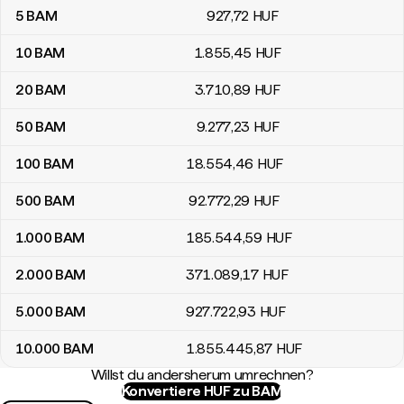
5
BAM
927
,72
HUF
10
BAM
1.855
,45
HUF
20
BAM
3.710
,89
HUF
50
BAM
9.277
,23
HUF
100
BAM
18.554
,46
HUF
500
BAM
92.772
,29
HUF
1.000
BAM
185.544
,59
HUF
2.000
BAM
371.089
,17
HUF
5.000
BAM
927.722
,93
HUF
10.000
BAM
1.855.445
,87
HUF
Willst du andersherum umrechnen?
Konvertiere HUF zu BAM