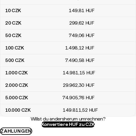
10
CZK
149
,81
HUF
20
CZK
299
,62
HUF
50
CZK
749
,06
HUF
100
CZK
1.498
,12
HUF
500
CZK
7.490
,58
HUF
1.000
CZK
14.981
,15
HUF
2.000
CZK
29.962
,30
HUF
5.000
CZK
74.905
,76
HUF
10.000
CZK
149.811
,52
HUF
Willst du andersherum umrechnen?
Konvertiere HUF zu CZK
ZAHLUNGEN