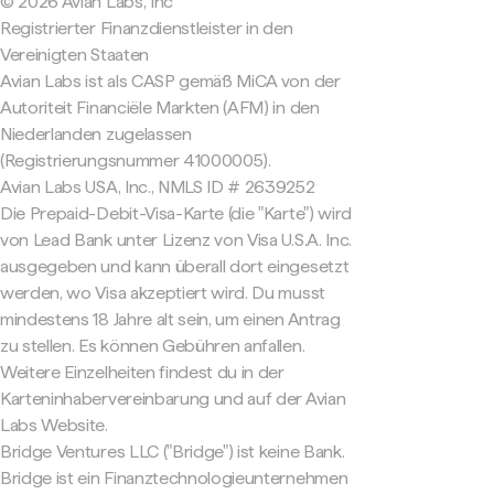
© 2026 Avian Labs, Inc
Registrierter Finanzdienstleister in den
Vereinigten Staaten
Avian Labs ist als CASP gemäß MiCA von der
Autoriteit Financiële Markten (AFM) in den
Niederlanden zugelassen
(Registrierungsnummer 41000005).
Avian Labs USA, Inc., NMLS ID # 2639252
Die Prepaid-Debit-Visa-Karte (die "Karte") wird
von Lead Bank unter Lizenz von Visa U.S.A. Inc.
ausgegeben und kann überall dort eingesetzt
werden, wo Visa akzeptiert wird. Du musst
mindestens 18 Jahre alt sein, um einen Antrag
zu stellen. Es können Gebühren anfallen.
Weitere Einzelheiten findest du in der
Karteninhabervereinbarung und auf der Avian
Labs Website.
Bridge Ventures LLC ("Bridge") ist keine Bank.
Bridge ist ein Finanztechnologieunternehmen