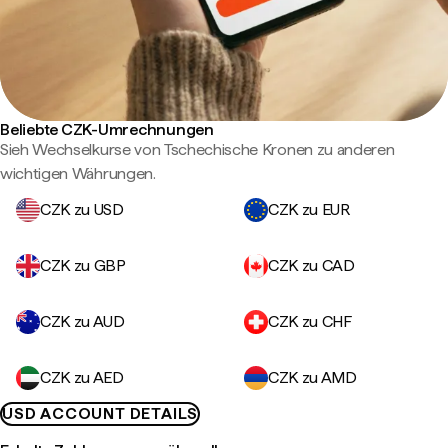
Beliebte CZK-Umrechnungen
Sieh Wechselkurse von Tschechische Kronen zu anderen
wichtigen Währungen.
CZK zu USD
CZK zu EUR
CZK zu GBP
CZK zu CAD
CZK zu AUD
CZK zu CHF
CZK zu AED
CZK zu AMD
USD ACCOUNT DETAILS