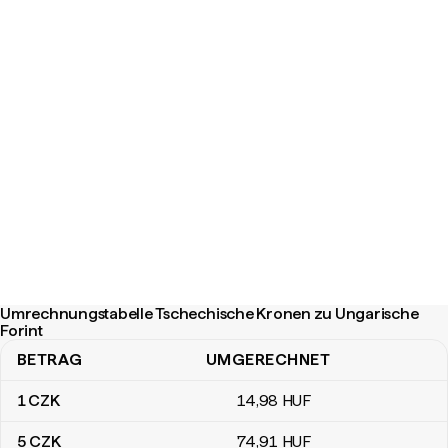
Umrechnungstabelle Tschechische Kronen zu Ungarische
Forint
BETRAG
UMGERECHNET
Umrechnungstabelle Tschechische Kronen zu Ungarische Forint
1
CZK
14
,98
HUF
5
CZK
74
,91
HUF