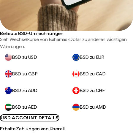
Beliebte BSD-Umrechnungen
Sieh Wechselkurse von Bahamas-Dollar zu anderen wichtigen
Währungen.
BSD zu USD
BSD zu EUR
BSD zu GBP
BSD zu CAD
BSD zu AUD
BSD zu CHF
BSD zu AED
BSD zu AMD
USD ACCOUNT DETAILS
Erhalte Zahlungen von überall