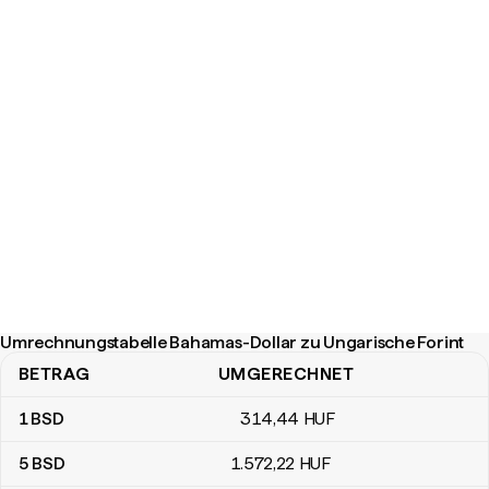
Umrechnungstabelle Bahamas-Dollar zu Ungarische Forint
BETRAG
UMGERECHNET
Umrechnungstabelle Bahamas-Dollar zu Ungarische Forint
1
BSD
314
,44
HUF
5
BSD
1.572
,22
HUF