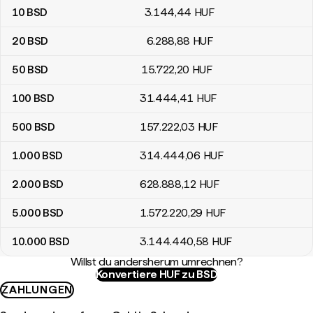
10
BSD
3.144
,44
HUF
20
BSD
6.288
,88
HUF
50
BSD
15.722
,20
HUF
100
BSD
31.444
,41
HUF
500
BSD
157.222
,03
HUF
1.000
BSD
314.444
,06
HUF
2.000
BSD
628.888
,12
HUF
5.000
BSD
1.572.220
,29
HUF
10.000
BSD
3.144.440
,58
HUF
Willst du andersherum umrechnen?
Konvertiere HUF zu BSD
ZAHLUNGEN