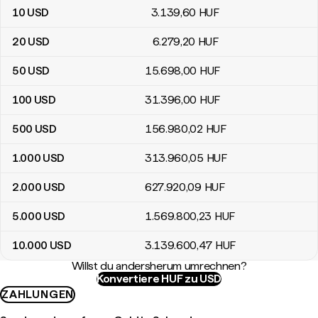
10
USD
3.139
,60
HUF
20
USD
6.279
,20
HUF
50
USD
15.698
,00
HUF
100
USD
31.396
,00
HUF
500
USD
156.980
,02
HUF
1.000
USD
313.960
,05
HUF
2.000
USD
627.920
,09
HUF
5.000
USD
1.569.800
,23
HUF
10.000
USD
3.139.600
,47
HUF
Willst du andersherum umrechnen?
Konvertiere HUF zu USD
ZAHLUNGEN