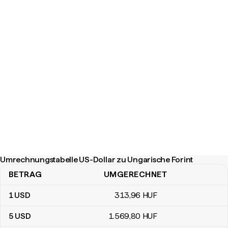
Umrechnungstabelle US-Dollar zu Ungarische Forint
BETRAG
UMGERECHNET
Umrechnungstabelle US-Dollar zu Ungarische Forint
1
USD
313
,96
HUF
5
USD
1.569
,80
HUF