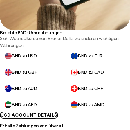
Beliebte BND-Umrechnungen
Sieh Wechselkurse von Brunei-Dollar zu anderen wichtigen
Währungen.
BND zu USD
BND zu EUR
BND zu GBP
BND zu CAD
BND zu AUD
BND zu CHF
BND zu AED
BND zu AMD
USD ACCOUNT DETAILS
Erhalte Zahlungen von überall