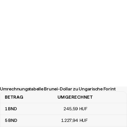
Umrechnungstabelle Brunei-Dollar zu Ungarische Forint
BETRAG
UMGERECHNET
Umrechnungstabelle Brunei-Dollar zu Ungarische Forint
1
BND
245
,59
HUF
5
BND
1.227
,94
HUF