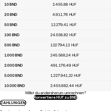
10
BND
2.455
,88
HUF
20
BND
4.911
,76
HUF
50
BND
12.279
,41
HUF
100
BND
24.558
,82
HUF
500
BND
122.794
,12
HUF
1.000
BND
245.588
,24
HUF
2.000
BND
491.176
,49
HUF
5.000
BND
1.227.941
,22
HUF
10.000
BND
2.455.882
,44
HUF
Willst du andersherum umrechnen?
Konvertiere HUF zu BND
ZAHLUNGEN