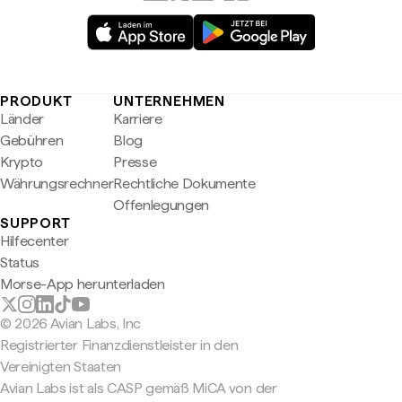
PRODUKT
UNTERNEHMEN
Länder
Karriere
Gebühren
Blog
Krypto
Presse
Währungsrechner
Rechtliche Dokumente
Offenlegungen
SUPPORT
Hilfecenter
Status
Morse-App herunterladen
© 2026 Avian Labs, Inc
Registrierter Finanzdienstleister in den
Vereinigten Staaten
Avian Labs ist als CASP gemäß MiCA von der