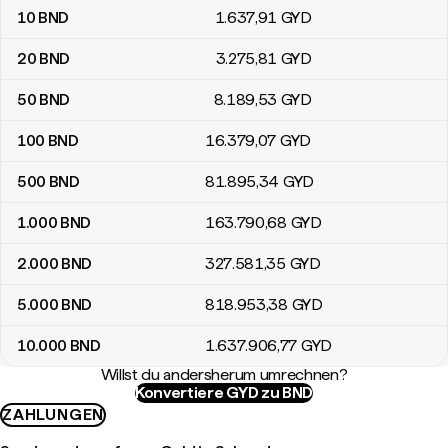
10
BND
1.637
,91
GYD
20
BND
3.275
,81
GYD
50
BND
8.189
,53
GYD
100
BND
16.379
,07
GYD
500
BND
81.895
,34
GYD
1.000
BND
163.790
,68
GYD
2.000
BND
327.581
,35
GYD
5.000
BND
818.953
,38
GYD
10.000
BND
1.637.906
,77
GYD
Willst du andersherum umrechnen?
Konvertiere GYD zu BND
ZAHLUNGEN