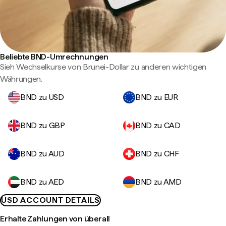
Beliebte BND-Umrechnungen
Sieh Wechselkurse von Brunei-Dollar zu anderen wichtigen
Währungen.
BND zu USD
BND zu EUR
BND zu GBP
BND zu CAD
BND zu AUD
BND zu CHF
BND zu AED
BND zu AMD
USD ACCOUNT DETAILS
Erhalte Zahlungen von überall