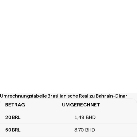
Umrechnungstabelle Brasilianische Real zu Bahrain-Dinar
BETRAG
UMGERECHNET
Umrechnungstabelle Brasilianische Real zu Bahrain-Dinar
20
BRL
1
,48
BHD
50
BRL
3
,70
BHD