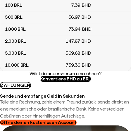
100
BRL
7
,39
BHD
500
BRL
36
,97
BHD
1.000
BRL
73
,94
BHD
2.000
BRL
147
,87
BHD
5.000
BRL
369
,68
BHD
10.000
BRL
739
,36
BHD
Willst du andersherum umrechnen?
Konvertiere BHD zu BRL
ZAHLUNGEN
Sende und empfange Geld in Sekunden
Teile eine Rechnung, zahle einem Freund zurück, sende direkt an
eine mexikanische oder brasilianische Bank. Keine versteckten
Gebühren oder hinterhältigen Aufschläge.
Öffne deinen kostenlosen Account