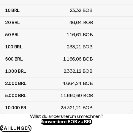
10
BRL
23
,32
BOB
20
BRL
46
,64
BOB
50
BRL
116
,61
BOB
100
BRL
233
,21
BOB
500
BRL
1.166
,06
BOB
1.000
BRL
2.332
,12
BOB
2.000
BRL
4.664
,24
BOB
5.000
BRL
11.660
,60
BOB
10.000
BRL
23.321
,21
BOB
Willst du andersherum umrechnen?
Konvertiere BOB zu BRL
ZAHLUNGEN