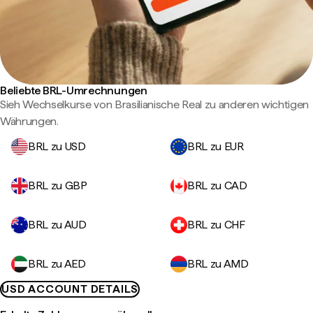
Beliebte BRL-Umrechnungen
Sieh Wechselkurse von Brasilianische Real zu anderen wichtigen
Währungen.
BRL zu USD
BRL zu EUR
BRL zu GBP
BRL zu CAD
BRL zu AUD
BRL zu CHF
BRL zu AED
BRL zu AMD
USD ACCOUNT DETAILS