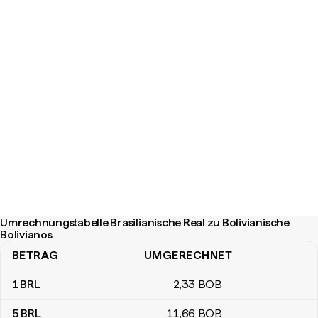
Umrechnungstabelle Brasilianische Real zu Bolivianische
Bolivianos
BETRAG
UMGERECHNET
Umrechnungstabelle Brasilianische Real zu Bolivianische Bolivian
1
BRL
2
,33
BOB
5
BRL
11
,66
BOB